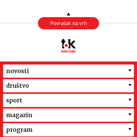
Povratak na vrh
novosti
društvo
sport
magazin
program