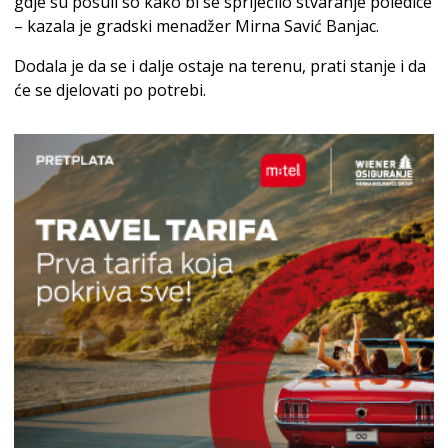
gdje su posuli so kako bi se spriječilo stvaranje poledice
– kazala je gradski menadžer Mirna Savić Banjac.
Dodala je da se i dalje ostaje na terenu, prati stanje i da
će se djelovati po potrebi.