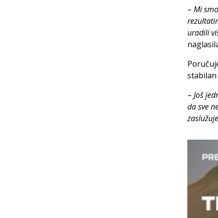
–
Mi smo,
rezultati
uradili v
naglasil
Poručuje
stabilan
–
Još je
da sve n
zaslužuj