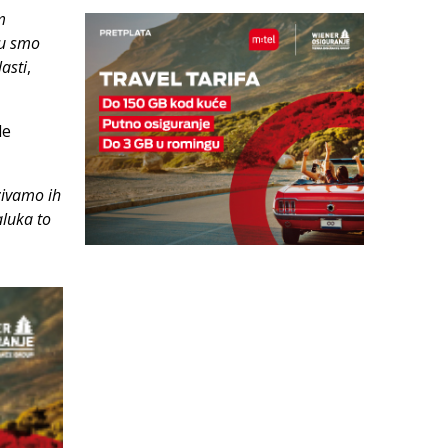
m
ku smo
lasti
,
de
zivamo ih
luka to