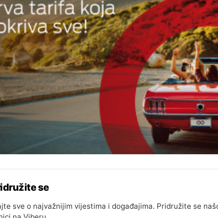
idružite se
jte sve o najvažnijim vijestima i događajima. Pridružite se naš
nici na Viberu.