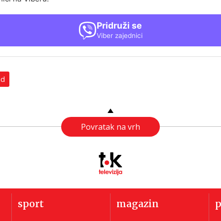
Pridruži se
Viber zajednici
ad
Povratak na vrh
sport
magazin