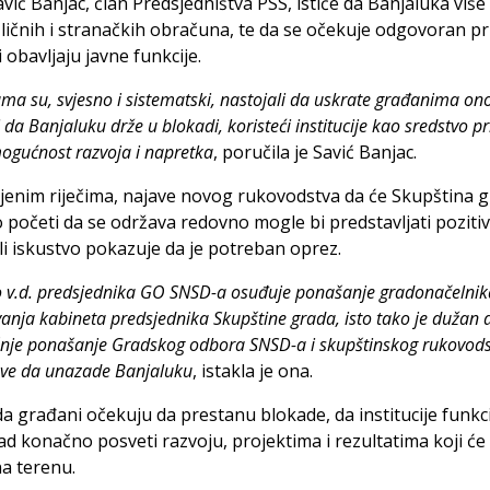
vić Banjac, član Predsjedništva PSS, ističe da Banjaluka više
c ličnih i stranačkih obračuna, te da se očekuje odgovoran pr
i obavljaju javne funkcije.
a su, svjesno i sistematski, nastojali da uskrate građanima on
 da Banjaluku drže u blokadi, koristeći institucije kao sredstvo pri
ogućnost razvoja i napretka
, poručila je Savić Banjac.
jenim riječima, najave novog rukovodstva da će Skupština 
početi da se održava redovno mogle bi predstavljati poziti
ali iskustvo pokazuje da je potreban oprez.
o v.d. predsjednika GO SNSD-a osuđuje ponašanje gradonačelnik
vanja kabineta predsjednika Skupštine grada, isto tako je dužan 
šnje ponašanje Gradskog odbora SNSD-a i skupštinskog rukovods
i sve da unazade Banjaluku
, istakla je ona.
a građani očekuju da prestanu blokade, da institucije funkci
ad konačno posveti razvoju, projektima i rezultatima koji će
na terenu.