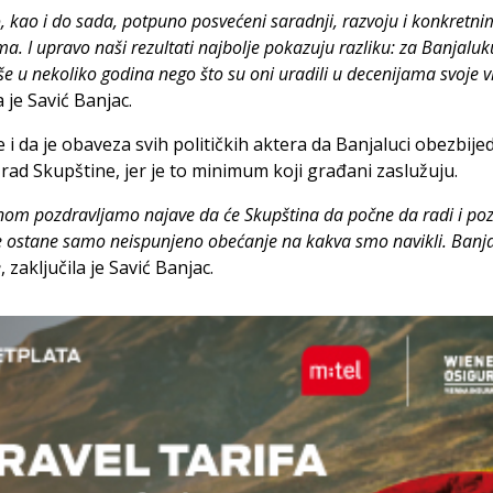
 kao i do sada, potpuno posvećeni saradnji, razvoju i konkretni
ma. I upravo naši rezultati najbolje pokazuju razliku: za Banjalu
iše u nekoliko godina nego što su oni uradili u decenijama svoje v
a je Savić Banjac.
 i da je obaveza svih političkih aktera da Banjaluci obezbije
 rad Skupštine, jer je to minimum koji građani zaslužuju.
dnom pozdravljamo najave da će Skupština da počne da radi i po
e ostane samo neispunjeno obećanje na kakva smo navikli. Banja
e
, zaključila je Savić Banjac.