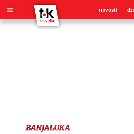
Skip
novosti
dr
to
content
BANJALUKA