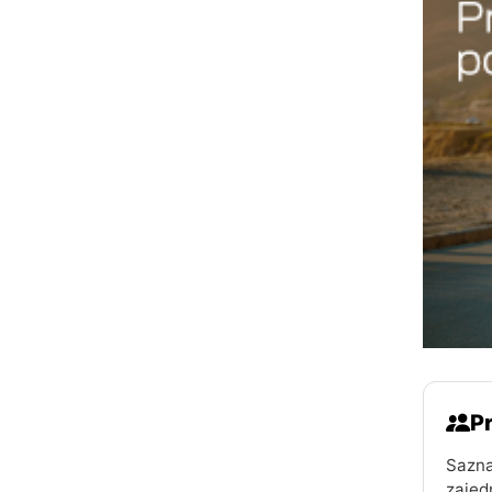
Pr
Sazna
zajed