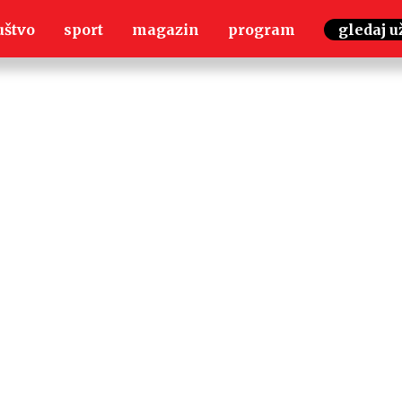
uštvo
sport
magazin
program
gledaj u