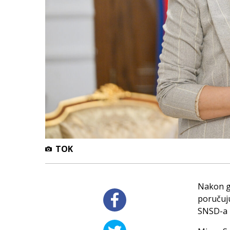
TOK
Nakon go
poručuj
SNSD-a p