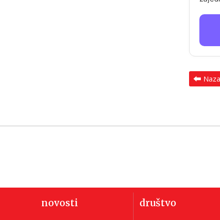
Naz
novosti
društvo