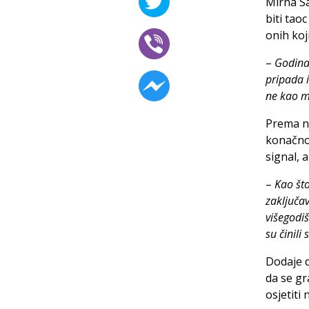
Mirna Sa
biti tao
onih koj
–
Godinam
pripada i
ne kao m
Prema n
konačno 
signal, 
–
Kao št
zaključa
višegodi
su činil
Dodaje d
da se gr
osjetiti 