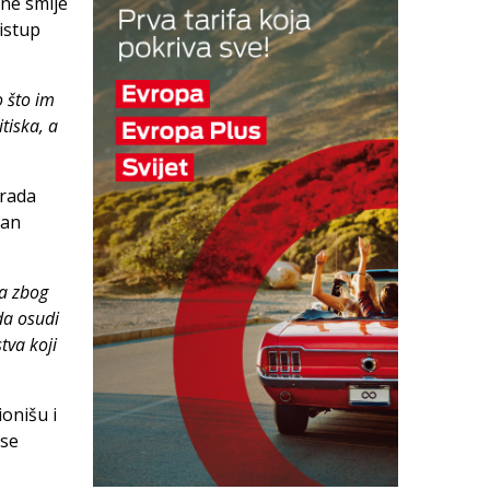
 ne smije
istup
o što im
tiska, a
grada
van
a zbog
da osudi
tva koji
onišu i
 se