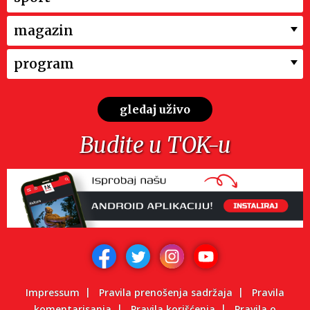
magazin
program
gledaj uživo
Budite u TOK-u
Impressum
Pravila prenošenja sadržaja
Pravila
komentarisanja
Pravila korišćenja
Pravila o