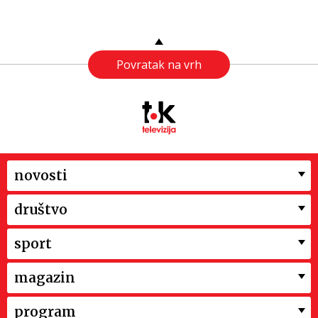
Povratak na vrh
novosti
društvo
sport
magazin
program