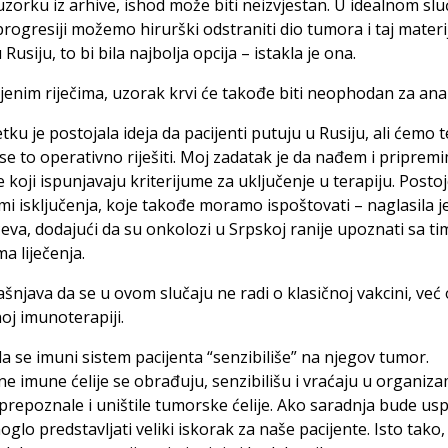
zorku iz arhive, ishod može biti neizvjestan. U idealnom slu
progresiji možemo hirurški odstraniti dio tumora i taj materi
 Rusiju, to bi bila najbolja opcija – istakla je ona.
enim riječima, uzorak krvi će takođe biti neophodan za anal
tku je postojala ideja da pacijenti putuju u Rusiju, ali ćemo te
se to operativno riješiti. Moj zadatak je da nađem i priprem
e koji ispunjavaju kriterijume za uključenje u terapiju. Postoj
umi isključenja, koje takođe moramo ispoštovati – naglasila j
eva, dodajući da su onkolozi u Srpskoj ranije upoznati sa ti
 liječenja.
šnjava da se u ovom slučaju ne radi o klasičnoj vakcini, već 
noj imunoterapiji.
e da se imuni sistem pacijenta “senzibiliše” na njegov tumor.
e imune ćelije se obrađuju, senzibilišu i vraćaju u organiz
 prepoznale i uništile tumorske ćelije. Ako saradnja bude us
oglo predstavljati veliki iskorak za naše pacijente. Isto tako,