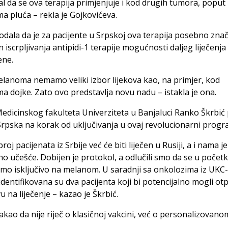
al da se ova terapija primjenjuje i kod drugih tumora, poput
a pluća – rekla je Gojkovićeva.
odala da je za pacijente u Srpskoj ova terapija posebno znač
 iscrpljivanja antipidi-1 terapije mogućnosti daljeg liječenja
ene.
lanoma nemamo veliki izbor lijekova kao, na primjer, kod
a dojke. Zato ovo predstavlja novu nadu – istakla je ona.
dicinskog fakulteta Univerziteta u Banjaluci Ranko Škrbić
 Srpska na korak od uključivanja u ovaj revolucionarni progr
roj pacijenata iz Srbije već će biti liječen u Rusiji, a i nama je
 učešće. Dobijen je protokol, a odlučili smo da se u počet
mo isključivo na melanom. U saradnji sa onkolozima iz UKC
identifikovana su dva pacijenta koji bi potencijalno mogli ot
 na liječenje – kazao je Škrbić.
takao da nije riječ o klasičnoj vakcini, već o personalizovanom