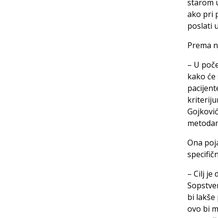
starom u
ako pri 
poslati u
Prema nj
– U poče
kako će 
pacijent
kriterij
Gojković
metodama
Ona poja
specifič
– Cilj j
Sopstven
bi lakše
ovo bi m