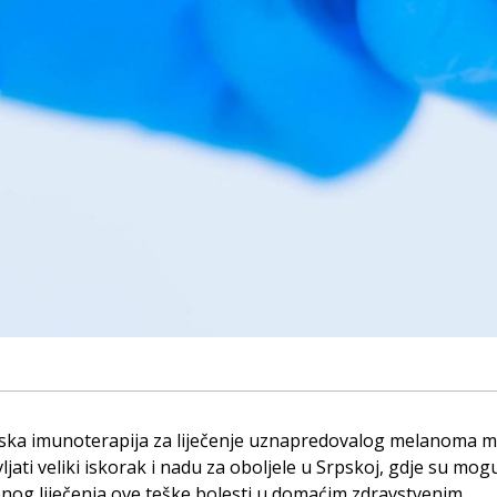
ska imunoterapija za liječenje uznapredovalog melanoma m
ljati veliki iskorak i nadu za oboljele u Srpskoj, gdje su mog
og liječenja ove teške bolesti u domaćim zdravstvenim