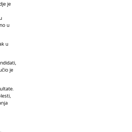
je je
u
žno u
ak u
ndidati,
čio je
ultate.
lesti,
anja