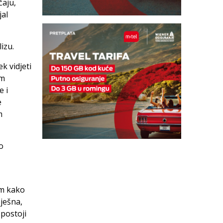
čaju,
jal
izu.
k vidjeti
im
e i
e
m
o
am kako
pješna,
 postoji