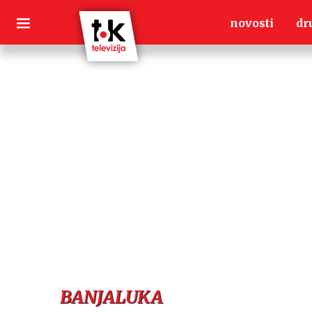
Skip
novosti
dr
to
content
BANJALUKA