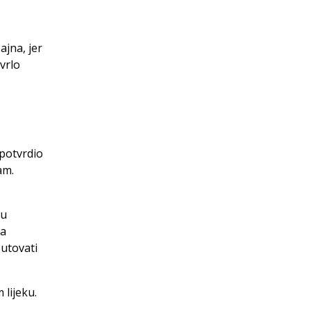
ajna, jer
 vrlo
 potvrdio
am.
ku
-a
putovati
 lijeku.