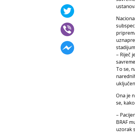
ustanov
Nacional
subspeci
priprema
uznapre
stadijum
– Riječ 
savremen
To se, n
narednih
uključen
Ona je n
se, kako
– Pacije
BRAF mut
uzorak s