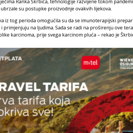
ječima Ranka Škrbića, tehnologije razvijene tokom pandemi
 ubrzale su postupke proizvodnje ovakvih lijekova.
va iz tog perioda omogućila su da se imunoterapijski prepar
u i primjenjuju na ljudima. Sada se radi na proširenju ove tera
like karcinoma, prije svega karcinom pluća – rekao je Škrbi