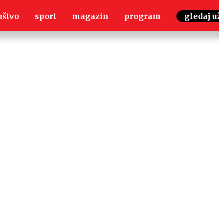
uštvo
sport
magazin
program
gledaj u