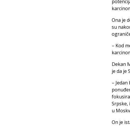
potencij
karcinom
Ona je d
su nakon
ogranič
– Kod me
karcinom
Dekan Me
je da je
– Jedan b
ponuđeno
fokusira
Srpske, 
u Moskvu
On je is