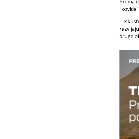
Prema ri
“kovida”
– Iskust
razvijaj
druge ob