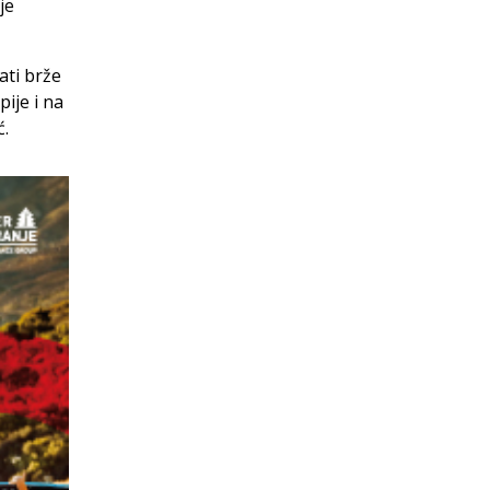
je
ati brže
pije i na
ć.