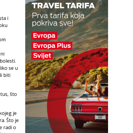
ta i
toku
kom
eni
olesti.
iko se u
 biti
tus, što
kojeg je
a. Što je
e radi o