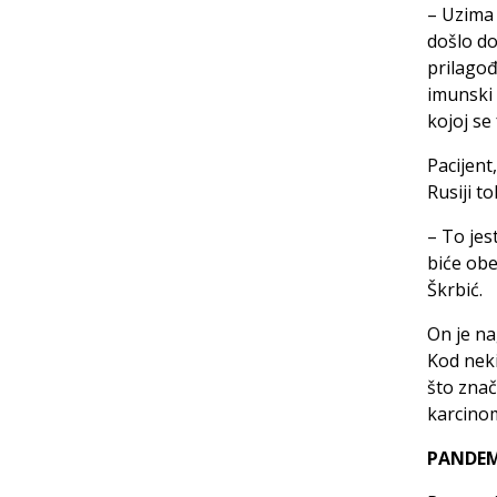
– Uzima 
došlo do
prilagođ
imunski 
kojoj se 
Pacijent
Rusiji t
– To jes
biće obe
Škrbić.
On je na
Kod neki
što znač
karcino
PANDEM