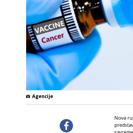
Agencije
Nova ru
predstav
savremen