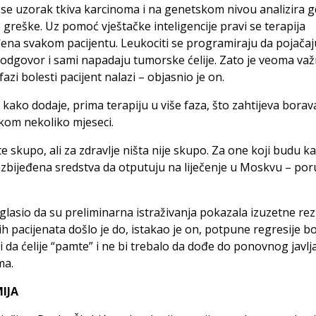
se uzorak tkiva karcinoma i na genetskom nivou analizira gd
 greške. Uz pomoć vještačke inteligencije pravi se terapija
ena svakom pacijentu. Leukociti se programiraju da pojačaj
odgovor i sami napadaju tumorske ćelije. Zato je veoma va
fazi bolesti pacijent nalazi – objasnio je on.
, kako dodaje, prima terapiju u više faza, što zahtijeva borav
okom nekoliko mjeseci.
te skupo, ali za zdravlje ništa nije skupo. Za one koji budu ka
zbijeđena sredstva da otputuju na liječenje u Moskvu – poru
glasio da su preliminarna istraživanja pokazala izuzetne rez
h pacijenata došlo je do, istakao je on, potpune regresije bo
i da ćelije “pamte” i ne bi trebalo da dođe do ponovnog javlj
ma.
IJA