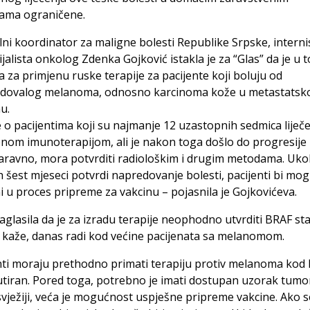
ama ograničene.
ni koordinator za maligne bolesti Republike Srpske, internis
jalista onkolog Zdenka Gojković istakla je za “Glas” da je u 
 za primjenu ruske terapije za pacijente koji boluju od
dovalog melanoma, odnosno karcinoma kože u metastats
u.
je o pacijentima koji su najmanje 12 uzastopnih sedmica liječ
om imunoterapijom, ali je nakon toga došlo do progresije b
aravno, mora potvrditi radiološkim i drugim metodama. Ukol
 šest mjeseci potvrdi napredovanje bolesti, pacijenti bi mogli
i u proces pripreme za vakcinu – pojasnila je Gojkovićeva.
aglasila da je za izradu terapije neophodno utvrditi BRAF sta
 kaže, danas radi kod većine pacijenata sa melanomom.
nti moraju prethodno primati terapiju protiv melanoma kod 
iran. Pored toga, potrebno je imati dostupan uzorak tumor
vježiji, veća je mogućnost uspješne pripreme vakcine. Ako s