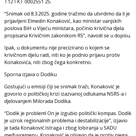
T12 I KT 0002551 25.
“Snimak od 8.3.2025. godine tražimo da utvrdimo da li je
prijavljeni Elmedin Konaković, kao ministar vanjskih
poslova BiH u Vijeću ministara, počinio krivična djela
propisana Krivičnim zakonikom RS“, navodi se u dopisu.
Ipak, u dokumentu nije precizirano o kojem se
krivičnom djelu radi, niti ko je podnio prijavu protiv
Konakovića, niti zbog čega konkretno.
Sporna izjava o Dodiku
Gostujući u emisiji čiji se snimak traži, Konaković je
govorio o političkoj krizi izazvanoj odlukama NSRS-a i
djelovanjem Milorada Dodika.
“Dodik je problem! On je izgubio politički kompas. Dodik
je uzrok regionalnih problema i destabilizacije”, izjavio
je tada Konaković.Istraga i zbog lobiranja u SADU
međuvremenu, Konaković je objavio da je protiv njega