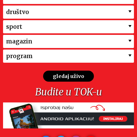
društvo
sport
magazin
program
gledaj uživo
Budite u TOK-u