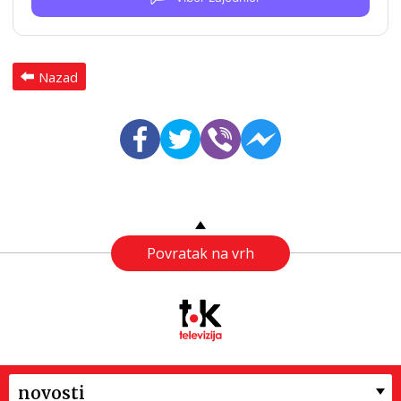
Nazad
Povratak na vrh
novosti