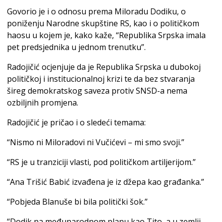
Govorio je i o odnosu prema Miloradu Dodiku, o
poniženju Narodne skupštine RS, kao i o političkom
haosu u kojem je, kako kaže, “Republika Srpska imala
pet predsjednika u jednom trenutku”.
Radojičić ocjenjuje da je Republika Srpska u dubokoj
političkoj i institucionalnoj krizi te da bez stvaranja
šireg demokratskog saveza protiv SNSD-a nema
ozbiljnih promjena.
Radojičić je pričao i o sledeći temama:
“Nismo ni Miloradovi ni Vučićevi – mi smo svoji.”
“RS je u tranziciji vlasti, pod političkom artiljerijom.”
“Ana Trišić Babić izvađena je iz džepa kao građanka.”
“Pobjeda Blanuše bi bila politički šok.”
“Dodik na međunarodnom planu kao Tito, a u zemlji –