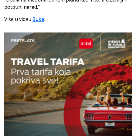
potpuni nered.”
Više u videu
Buke
.