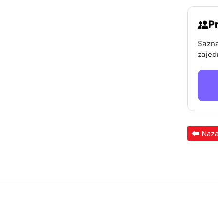
Pr
Sazna
zajed
Naz