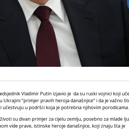
edsjednik Vladimir Putin izjavio je da su ruski vojnici koji uč
 Ukrajini “primjer pravih heroja današnjice” i da je važno št
i učestvuju u podršci koja je potrebna njihovim porodicama.
 životi su divan primjer za cijelu zemlju, posebno za mlade lju
om vide prave, istinske heroje današnjice, koji znaju šta je