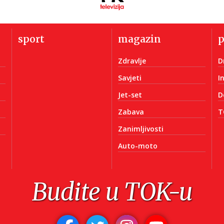
sport
magazin
Zdravlje
D
Savjeti
I
Jet-set
D
Zabava
T
Zanimljivosti
Auto-moto
Budite u TOK-u