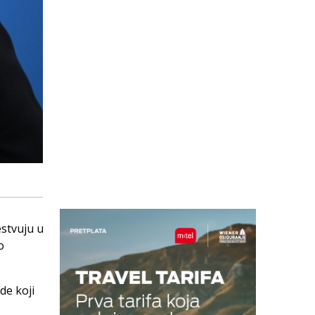
estvuju u
o
de koji