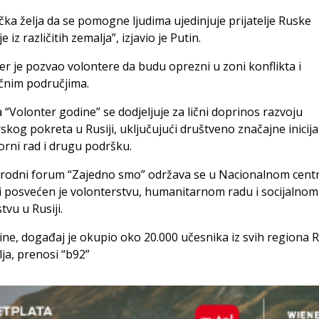
čka želja da se pomogne ljudima ujedinjuje prijatelje Ruske
e iz različitih zemalja”, izjavio je Putin.
der je pozvao volontere da budu oprezni u zoni konflikta i
čnim područjima.
“Volonter godine” se dodjeljuje za lični doprinos razvoju
skog pokreta u Rusiji, uključujući društveno značajne inicija
rni rad i drugu podršku.
odni forum “Zajedno smo” održava se u Nacionalnom cent
 i posvećen je volonterstvu, humanitarnom radu i socijalnom
tvu u Rusiji.
ne, događaj je okupio oko 20.000 učesnika iz svih regiona Ru
ja, prenosi “b92”