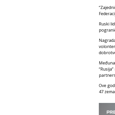
“Zajedni
Federacij
Ruski li
pograni
Nagrada 
volonter
dobrotvo
Međunar
“Rusija”
partners
Ove godi
47 zemal