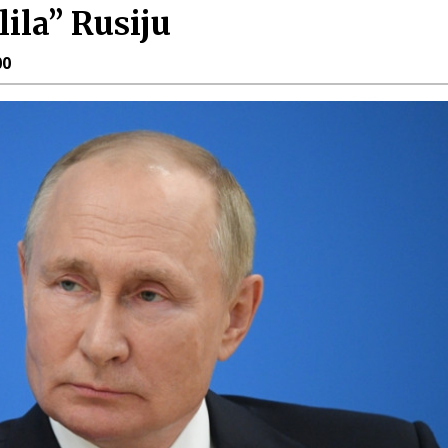
ila” Rusiju
00