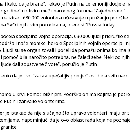
a i kako da je brane”, rekao je Putin na ceremoniji dodjele 
er godine” u okviru međunarodnog foruma “Zajedno smo”.
precizirao, 630.000 volontera učestvuje u pružanju podrške
ma SVO i njihovim porodicama, prenosi “Russia today.
 počela specijalna vojna operacija, 630.000 ljudi pridružilo s
podržali naše momke, heroje Specijalnih vojnih operacija i n
. Ljudi su se organizovali i počeli da pomažu onima kojima j
i pomoć bila naročito potrebna, ne žaleći sebe. Neki od njih 
 ljude dali sopstvene živote”, poručio je Putin.
jcenio da je ovo “zaista upečatljiv primjer” osobina svih naro
imamo u krvi. Pomoć bližnjem. Podrška onima kojima je potr
je Putin i zahvalio volonterima.
der je istakao da nije slučajno što upravo volonteri imaju prist
emljama, napominjući da je ovo oblast rada koja ne poznaj
granice.