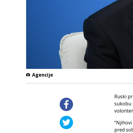
Agencije
Ruski pr
sukobu u
volonter
“Njihovi
pred sob