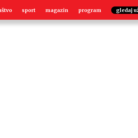
uštvo
sport
magazin
program
gledaj u