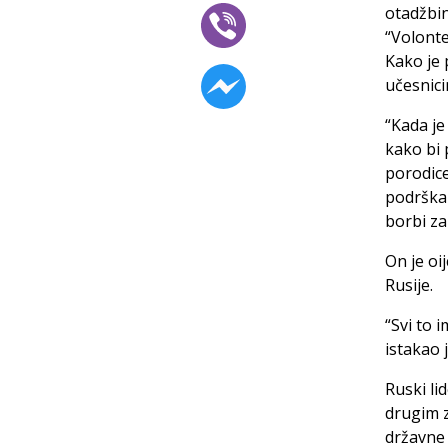
otadžbin
“Volont
Kako je 
učesnici
“Kada je
kako bi 
porodice
podrška 
borbi za
On je oi
Rusije.
“Svi to 
istakao 
Ruski li
drugim z
državne 