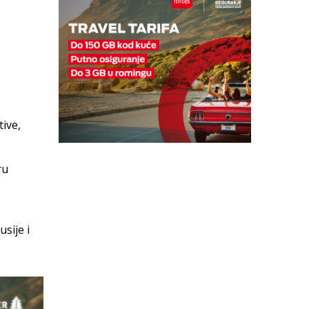
tive,
ru
sije i