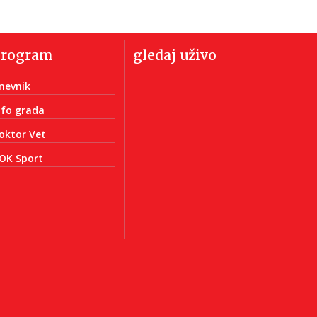
program
gledaj uživo
nevnik
nfo grada
oktor Vet
OK Sport