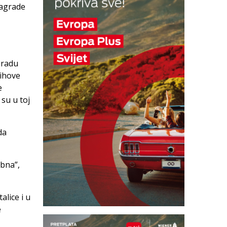
nagrade
e radu
jihove
e
su u toj
da
ebna”,
alice i u
e