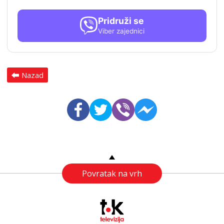
Pridruži se
Viber zajednici
Nazad
Povratak na vrh