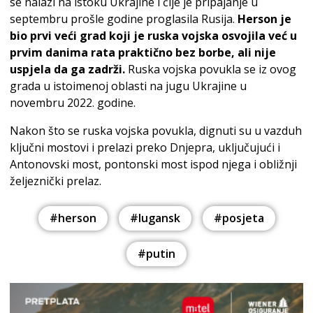
se nalazi na istoku Ukrajine i čije je pripajanje u
septembru prošle godine proglasila Rusija.
Herson je
bio prvi veći grad koji je ruska vojska osvojila već u
prvim danima rata praktično bez borbe, ali nije
uspjela da ga zadrži.
Ruska vojska povukla se iz ovog
grada u istoimenoj oblasti na jugu Ukrajine u
novembru 2022. godine.
Nakon što se ruska vojska povukla, dignuti su u vazduh
ključni mostovi i prelazi preko Dnjepra, uključujući i
Antonovski most, pontonski most ispod njega i obližnji
željeznički prelaz.
#herson
#lugansk
#posjeta
#putin