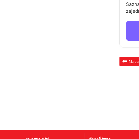
Sazna
zajed
Naz