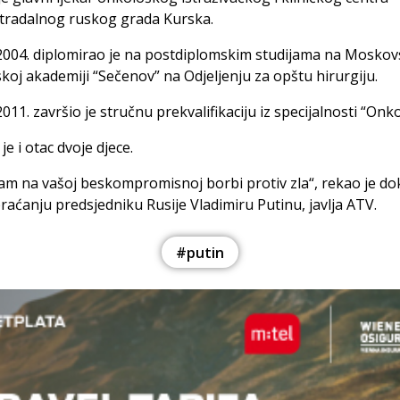
radalnog ruskog grada Kurska.
2004. diplomirao je na postdiplomskim studijama na Moskov
koj akademiji “Sečenov” na Odjeljenju za opštu hirurgiju.
011. završio je stručnu prekvalifikaciju iz specijalnosti “Onko
je i otac dvoje djece.
am na vašoj beskompromisnoj borbi protiv zla“, rekao je do
aćanju predsjedniku Rusije Vladimiru Putinu, javlja ATV.
#putin