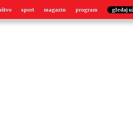
uštvo
sport
magazin
program
gledaj u