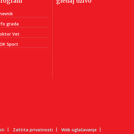
program
gledaj uživo
nevnik
nfo grada
oktor Vet
OK Sport
sti
Zaštita privatnosti
Web oglašavanje