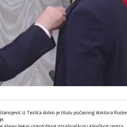
Stanojević iz Teslića dobio je titulu počasnog doktora Ruske
je.
je glavni ljekar onkološkog istraživačkog i kliničkog centra