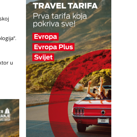
skoj
logija“.
ktor u