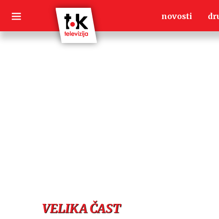
Skip
novosti
dr
to
content
VELIKA ČAST