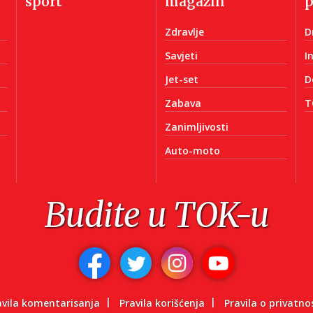
sport
magazin
Zdravlje
D
Savjeti
I
Jet-set
D
Zabava
T
Zanimljivosti
Auto-moto
Budite u TOK-u
avila komentarisanja
Pravila korišćenja
Pravila o privatno