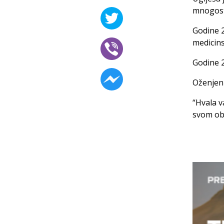
mnogost
Godine 
medicins
Godine 2
Oženjen 
“Hvala v
svom obr