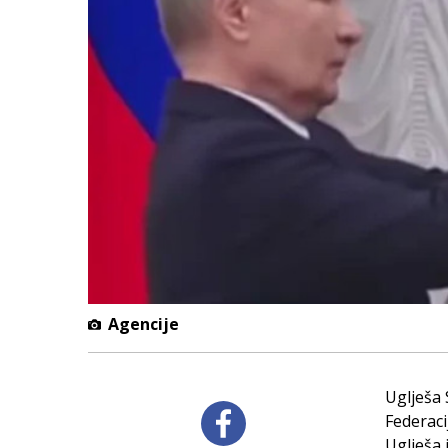
Agencije
Uglješa 
Federaci
Uglješa 