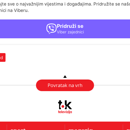
jte sve o najvažnijim vijestima i događajima. Pridružite se naš
nici na Viberu.
Pridruži se
Viber zajednici
ad
Povratak na vrh