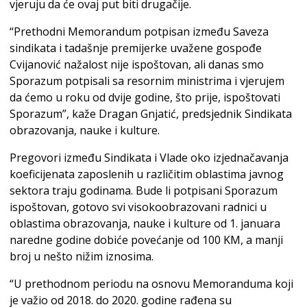
vjeruju da će ovaj put biti drugačije.
“Prethodni Memorandum potpisan između Saveza
sindikata i tadašnje premijerke uvažene gospođe
Cvijanović nažalost nije ispoštovan, ali danas smo
Sporazum potpisali sa resornim ministrima i vjerujem
da ćemo u roku od dvije godine, što prije, ispoštovati
Sporazum”, kaže Dragan Gnjatić, predsjednik Sindikata
obrazovanja, nauke i kulture.
Pregovori između Sindikata i Vlade oko izjednačavanja
koeficijenata zaposlenih u različitim oblastima javnog
sektora traju godinama. Bude li potpisani Sporazum
ispoštovan, gotovo svi visokoobrazovani radnici u
oblastima obrazovanja, nauke i kulture od 1. januara
naredne godine dobiće povećanje od 100 KM, a manji
broj u nešto nižim iznosima.
“U prethodnom periodu na osnovu Memoranduma koji
je važio od 2018. do 2020. godine rađena su