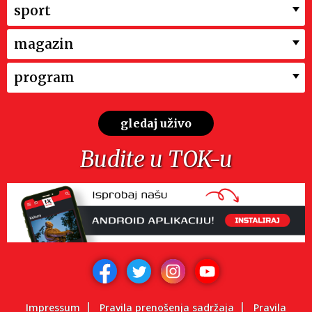
sport
magazin
program
gledaj uživo
Budite u TOK-u
Impressum
Pravila prenošenja sadržaja
Pravila