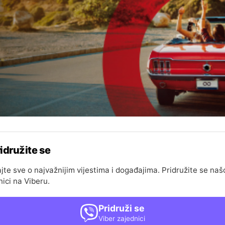
idružite se
jte sve o najvažnijim vijestima i događajima. Pridružite se naš
nici na Viberu.
Pridruži se
Viber zajednici