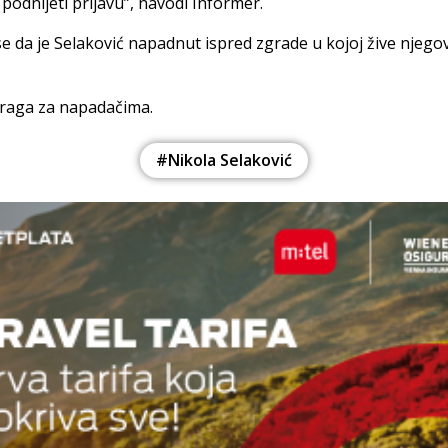
i podnijeti prijavu”, navodi Informer.
e da je Selaković napadnut ispred zgrade u kojoj žive njegov
 traga za napadačima.
#Nikola Selaković