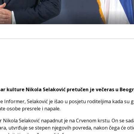
tar kulture Nikola Selaković pretučen je večeras u Beog
e Informer, Selaković je išao u posjetu roditeljima kada su 
e osobe presrele i napale.
r Nikola Selaković napadnut je na Crvenom krstu. On se sad
ara, utvrđuje se stepen njegovih povreda, nakon čega će oti