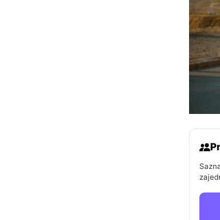
Pr
Sazna
zajed