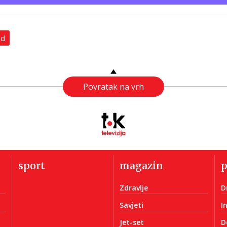
ad
Povratak na vrh
sport
magazin
Zdravlje
D
Savjeti
I
Jet-set
D