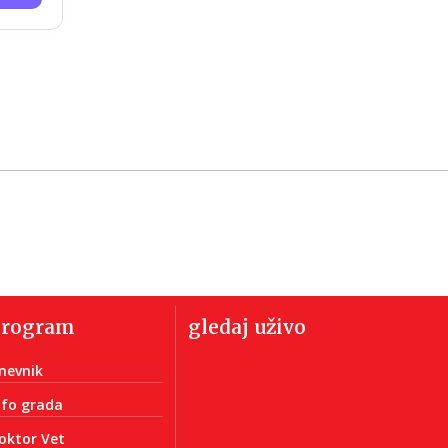
program
gledaj uživo
nevnik
nfo grada
oktor Vet