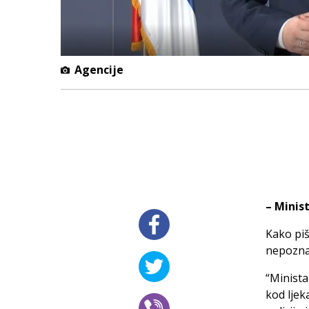
Agencije
– Minis
Kako piš
nepoznat
“Minista
kod ljek