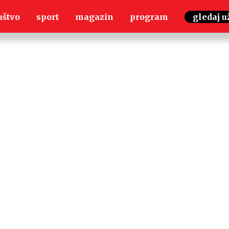
uštvo
sport
magazin
program
gledaj u