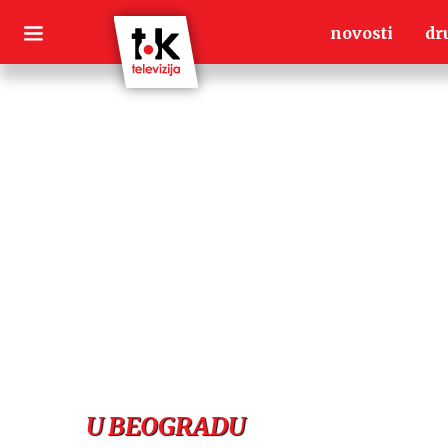
Skip
novosti
dr
to
content
U BEOGRADU