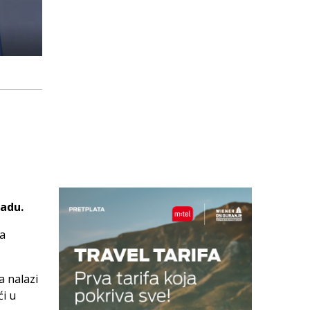
radu.
ga
a nalazi
ći u