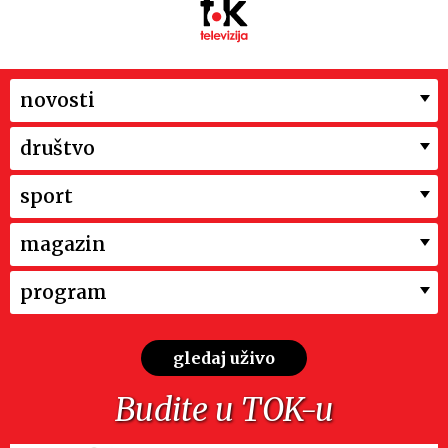
novosti
društvo
sport
magazin
program
gledaj uživo
Budite u TOK-u