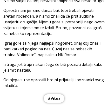
Nismo vidjeli da tvoj nestašni smijeh skriva nešto drugo.
Oprosti nam jer smo danas baš tebi trebali pjevati
sretan rođendan, a nismo znali da će prst sudbine
usmjeriti drugačije. Njemu gore si potrebniji nego ovom
svijetu u kojem smo te izdali. Bruno, pozvan si da igraš
za nebesku reprezentaciju.
Igraj gore za Njega najljepši nogomet, onaj koji znaš i
baci katkad pogled na nas. Čuvaj nas sa nebeskih
tribina. Volimo te“, napisali su NK Romari.
Istraga još traje nakon čega će biti poznati detalji kako
je smrt nastala.
Od njega su se oprostili brojni prijatelji i poznanici ovog
mladića.
#Vitez