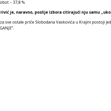
obot – 37,8 %
rivić je, naravno, poslije izbora citirajući nju samu ,,uk
 za sve ostale priče Slobodana Vaskovića u Krajini postoji jed
ZGANJE”.