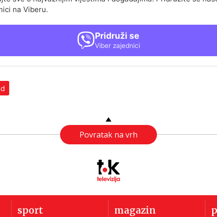
nici na Viberu.
Pridruži se
Viber zajednici
ad
Povratak na vrh
sport
magazin