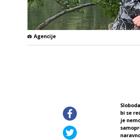
Agencije
Sloboda
bi se re
je nemo
samopro
naravno