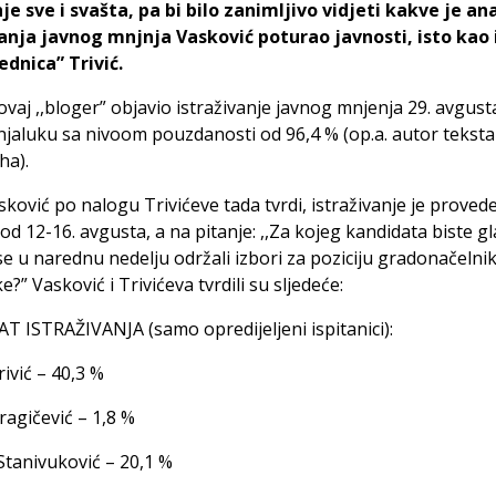
 sve i svašta, pa bi bilo zanimljivo vidjeti kakve je ana
vanja javnog mnjnja Vasković poturao javnosti, isto kao 
ednica” Trivić.
ovaj ,,bloger” objavio istraživanje javnog mnjenja 29. avgust
jaluku sa nivoom pouzdanosti od 96,4 % (op.a. autor tekst
ha).
ković po nalogu Trivićeve tada tvrdi, istraživanje je proved
od 12-16. avgusta, a na pitanje: ,,Za kojeg kandidata biste gl
se u narednu nedelju održali izbori za poziciju gradonačelni
e?” Vasković i Trivićeva tvrdili su sljedeće:
 ISTRAŽIVANJA (samo opredijeljeni ispitanici):
rivić – 40,3 %
agičević – 1,8 %
tanivuković – 20,1 %