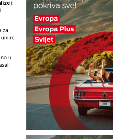
lize i
i
a za
a umire
eno u
asali
k