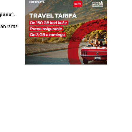
opana”.
an izraz: