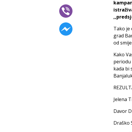
kampanje
istraži
,,predsj
Tako je 
grad Ban
od smije
Kako Vas
periodu 
kada bi 
Banjaluk
REZULTAT
Jelena T
Davor Dr
Draško S