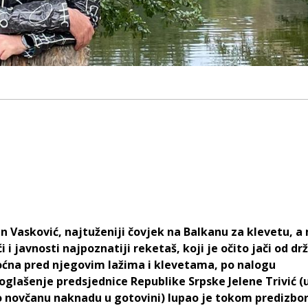
n Vasković, najtuženiji čovjek na Balkanu za klevetu, a
ći i javnosti najpoznatiji reketaš, koji je očito jači od dr
ćna pred njegovim lažima i klevetama, po nalogu
glašenje predsjednice Republike Srpske Jelene Trivić (
 novčanu naknadu u gotovini) lupao je tokom predizbo