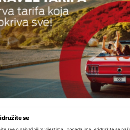
idružite se
jte sve o najvažnijim vijestima i događajima. Pridružite se naš