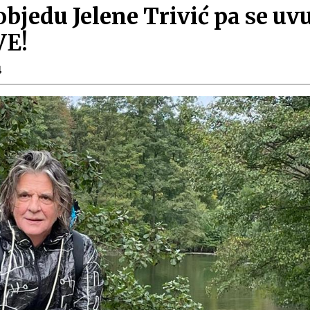
bjedu Jelene Trivić pa se uv
VE!
4