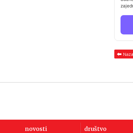
zajed
Naz
novosti
društvo