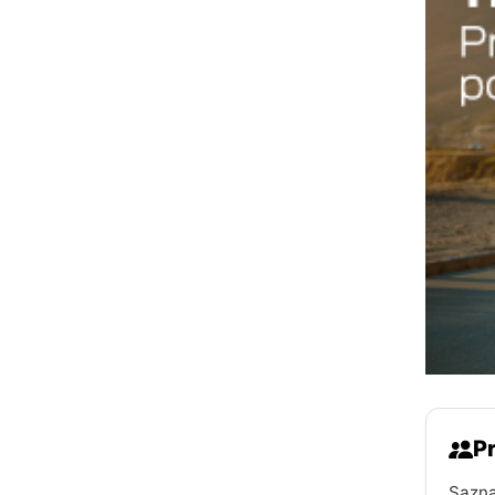
Pr
Sazna