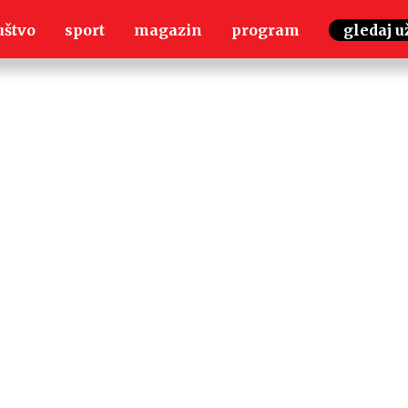
uštvo
sport
magazin
program
gledaj u