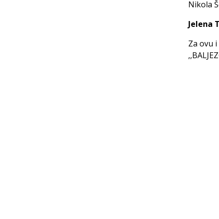
Nikola Š
Jelena T
Za ovu i
,,BALJE