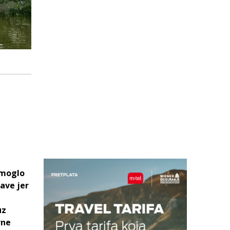
 moglo
žave jer
uz
rne