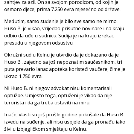
zahtjev za azil. On sa svojom porodicom, od kojih je
osmoro djece, prima 7.250 evra mjesečno od države.
Međutim, samo suđenje je bilo sve samo ne mirno:
Huso B. je vikao, vrijeđao prisutne novinare i na kraju
odbio da uđe u sudnicu. Sudija je na kraju izrekao
presudu u njegovom odsustvu.
Okružni sud u Kelnu je utvrdio da je dokazano da je
Huso B., zajedno sa još nepoznatim saučesnikom, tri
puta prevario lanac apoteka koristeći vaučere, čime je
ukrao 1.750 evra.
Ni Huso B. ni njegov advokat nisu komentarisali
optužbe. Umjesto toga, optuženi je vikao da nije
terorista i da ga treba ostaviti na miru.
Inače, vlasti su još prošle godine pokušale da Husu B.
izvedu na suđenje, ali nisu uspjele da ga pronađu iako
živi u izbjegličkom smještaju u Kelnu.