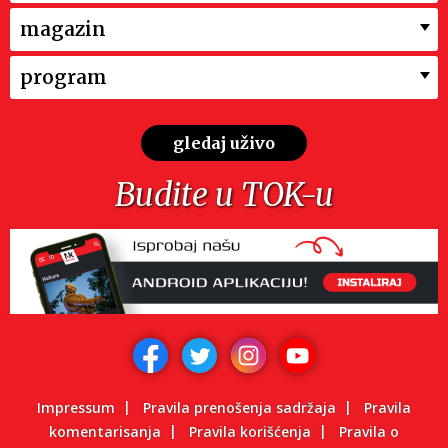
magazin
program
gledaj uživo
Budite u TOK-u
Impressum
Pravila prenošenja sadržaja
Pravila
komentarisanja
Pravila korišćenja
Pravila o