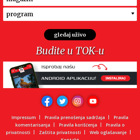
program
gledaj uživo
Budite u TOK-u
Impressum
Pravila prenošenja sadržaja
Pravila
komentarisanja
Pravila korišćenja
Pravila o
privatnosti
Zaštita privatnosti
Web oglašavanje
Kontakt