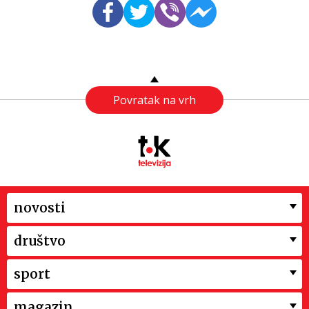
Povratak na vrh
novosti
društvo
sport
magazin