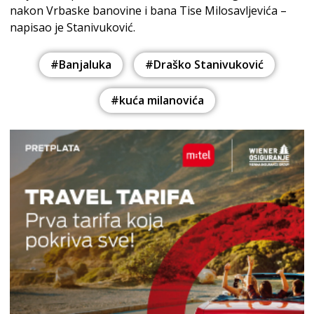
nakon Vrbaske banovine i bana Tise Milosavljevića –
napisao je Stanivuković.
#Banjaluka
#Draško Stanivuković
#kuća milanovića