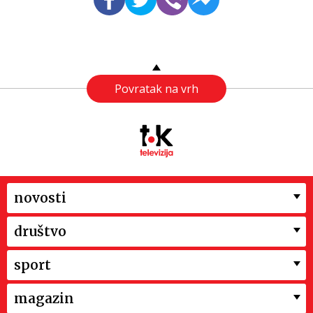
Povratak na vrh
novosti
društvo
sport
magazin