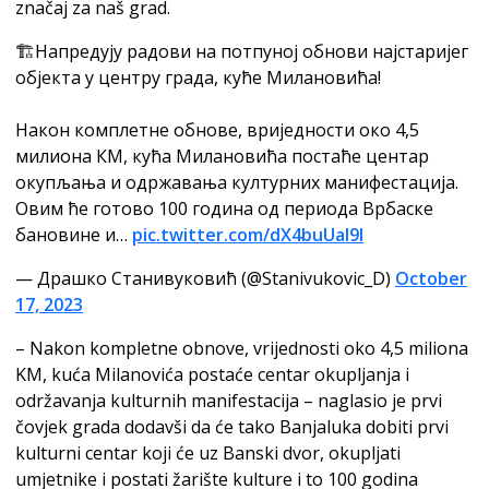
značaj za naš grad.
🏗️Напредују радови на потпуној обнови најстаријег
објекта у центру града, куће Милановића!
Након комплетне обнове, вриједности око 4,5
милиона КМ, кућа Милановића постаће центар
окупљања и одржавања културних манифестација.
Овим ће готово 100 година од периода Врбаске
бановине и…
pic.twitter.com/dX4buUaI9l
— Драшко Станивуковић (@Stanivukovic_D)
October
17, 2023
– Nakon kompletne obnove, vrijednosti oko 4,5 miliona
KM, kuća Milanovića postaće centar okupljanja i
održavanja kulturnih manifestacija – naglasio je prvi
čovjek grada dodavši da će tako Banjaluka dobiti prvi
kulturni centar koji će uz Banski dvor, okupljati
umjetnike i postati žarište kulture i to 100 godina