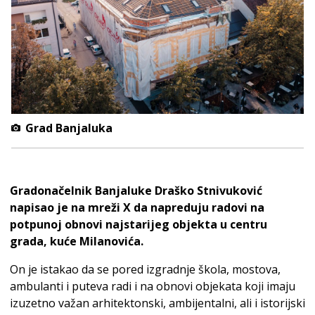
Grad Banjaluka
Gradonačelnik Banjaluke Draško Stnivuković
napisao je na mreži X da napreduju radovi na
potpunoj obnovi najstarijeg objekta u centru
grada, kuće Milanovića.
On je istakao da se pored izgradnje škola, mostova,
ambulanti i puteva radi i na obnovi objekata koji imaju
izuzetno važan arhitektonski, ambijentalni, ali i istorijski