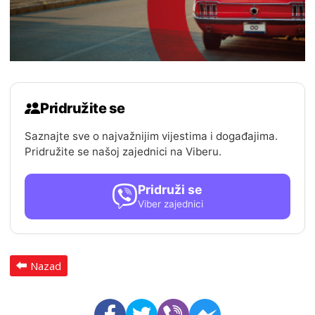
Pridružite se
Saznajte sve o najvažnijim vijestima i događajima.
Pridružite se našoj zajednici na Viberu.
Pridruži se
Viber zajednici
Nazad