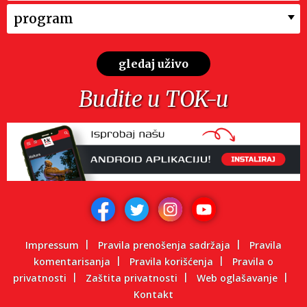
program
gledaj uživo
Budite u TOK-u
Impressum
Pravila prenošenja sadržaja
Pravila
komentarisanja
Pravila korišćenja
Pravila o
privatnosti
Zaštita privatnosti
Web oglašavanje
Kontakt