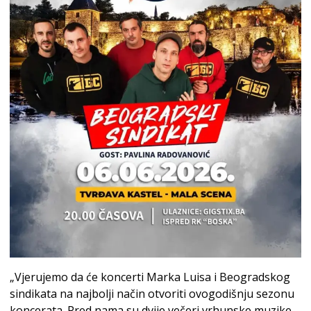
„Vjerujemo da će koncerti Marka Luisa i Beogradskog
sindikata na najbolji način otvoriti ovogodišnju sezonu
koncerata. Pred nama su dvije večeri vrhunske muzike,