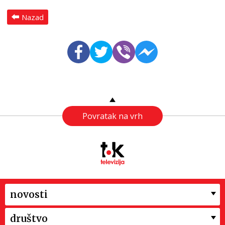
Nazad
Povratak na vrh
novosti
društvo