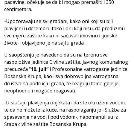
padavine, očekuje se da bi mogao premašiti i 350
centimetara.
-Upozoravaju se svi građani, kako oni koji su bili
plavljeni u decembru tako i oni koji nisu, da preduzmu
sve mjere zaštite kako bi sačuvali imovinu i ljudske
živote-, objavljeno je na sajtu grada.
U saopštenju je navedeno da su na terenu sve
raspoložive jedinice Civilne zaštite, Javnog komunalnog
preduzeća “
10. juli”
i Profesonalne vatrogasne jedinice
Bosanska Krupa, kao i sva dobrovoljna vatrogasna
društva na području grada, te reaguju tamo gdje je
neophodno i moguće reagovati.
-U slučaju plavljenja objekata i da ste okruženi vodom,
te da ne možete iz kuće, na raspolaganju je i Služba za
spasavanje na vodi i pod vodom-, napomenuli su iz
Štaba civilne zaštite Bosanska Krupa.