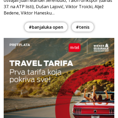
osvajali Juan Manuel Serendulo, Talon Grikspor (danas
37. na ATP listi), Dušan Lajović, Viktor Troicki, Aljež
Bedene, Viktor Hanesku…
#banjaluka open
#tenis