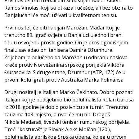
Prvi nositelji su trebali biti Sebastijan Baez i Albert
Ramos Vinolas, koji su otkazali učešće, ali bez obzira to
Banjalučani će moći uživati u kvalitetnom tenisu.
Prvi nositelj će biti Fabijan Marožan. Mađar koji je
trenutno 89. igrač svijeta u Banjaluci ujedno i brani
titulu osvojenu prošle godine. On je prošlogodišnjem
finalu savladao bh. tenisera Damira Džumhura.
Žrijebom je odlučeno da Marožan u odbranu naslova
kreće protiv Norvežanina srpskog porijekla Viktora
Đurasovića. S druge stane, Džumhur (ATP, 172) će u
prvom kolu igrati protiv Australca Marka Polmansa.
Drugi nositelj je Italijan Marko Čekinato. Dobro poznati
Italijan koji je podsjetimo bio polufinalista Rolan Garosa
iz 2018. godine je dobio pozivnicu za turnir. Trenutno
zauzima 108. mjesto, a rival će mu biti Dragoš
Nikola Madaraš, švedski teniser rumunskog porijekla.
Treći “kosturaš” je Slovak Aleks Molčan (120.),
polufinalista aprilskog Srpska opena, kojeg u prvom