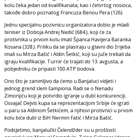
kolu čeka jedan od kvalifikanata, kao i četvrtog nosioca,
takođe dobro poznatog Francuza Benou Pera (126).
Jednu specijalnu pozivnicu organizatora dobio je mladi
teniser iz Doboja Andrej Nedić (684.), koji će za
protivnika u prvom kolu imati Španca Havijera Baranka
Kosana (328.). Priliku da se plasiraju u glavni dio žrijeba
imali su Mirza Bašić i Aldin Šetkić, koji su juče trebali da
igraju kvalifikacije. Turnir će trajati do 13. avgusta, a
pobjedniku će pripasti 100 ATP bodova.
Ono što je zanimljivo da ćemo u Banjaluci vidjeti i
jednog grend slem šampiona. Radi se o Nenadu
Zimonjiću koji je potvrdio igranje u dubl konkurenciji.
Osvajač Dejvis kupa sa reprezentacijom Srbije će igrati
u paru sa Aldinom Šetkićem, a njihovi protivnici u prvom
kolu biće dubl iz BiH Nermin Fatić i Mirza Bašić.
Podsjetimo, banjalučki Čelendžder su u prošlosti