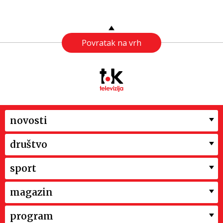
Povratak na vrh
novosti
društvo
sport
magazin
program