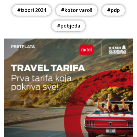
#izbori 2024
#kotor varoš
#pdp
#pobjeda