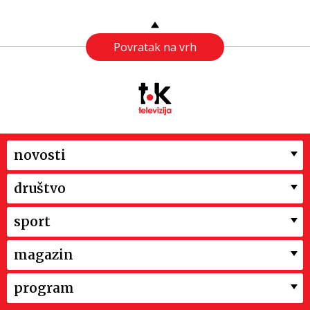
Povratak na vrh
novosti
društvo
sport
magazin
program