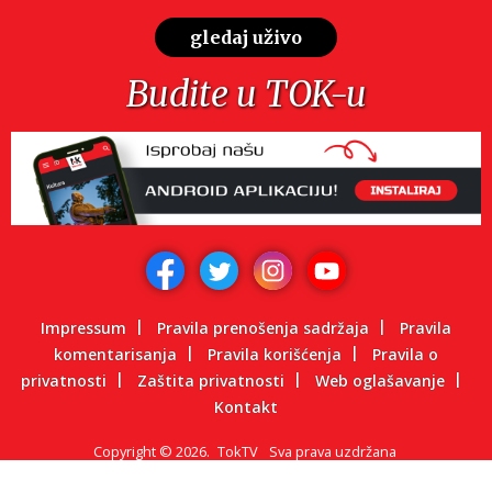
gledaj uživo
Budite u TOK-u
Impressum
Pravila prenošenja sadržaja
Pravila
komentarisanja
Pravila korišćenja
Pravila o
privatnosti
Zaštita privatnosti
Web oglašavanje
Kontakt
Copyright
©
2026.
TokTV
Sva prava uzdržana
Powered by: