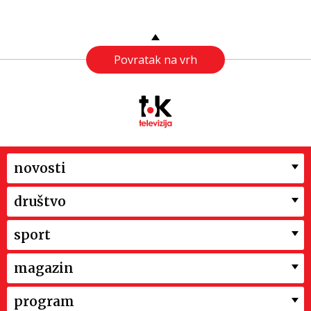
Povratak na vrh
novosti
društvo
sport
magazin
program