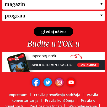
magazin
program
gledaj uživo
Budite u TOK-u
Impressum
Pravila prenošenja sadržaja
Pravila
komentarisanja
Pravila korišćenja
Pravila o
privatnosti
Zaštita privatnosti
Web oglašavanje