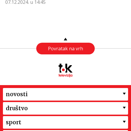
07.12.2024. u 14:45
Povratak na vrh
novosti
društvo
sport