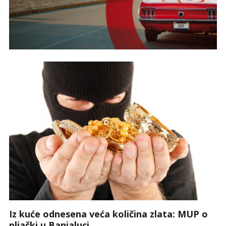
Iz kuće odnesena veća količina zlata: MUP o
pljački u Banjaluci