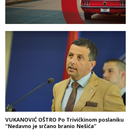
VUKANOVIĆ OŠTRO Po Trivićkinom poslaniku
“Nedavno je srčano branio Nešića”