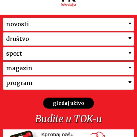
novosti
društvo
sport
magazin
program
gledaj uživo
Budite u TOK-u