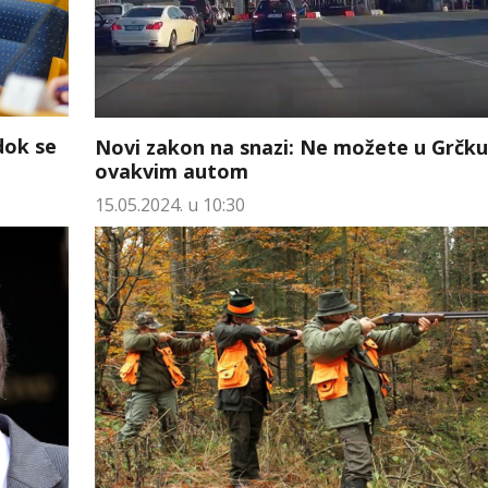
dok se
Novi zakon na snazi: Ne možete u Grčku
ovakvim autom
15.05.2024. u 10:30