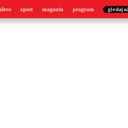
uštvo
sport
magazin
program
gledaj u