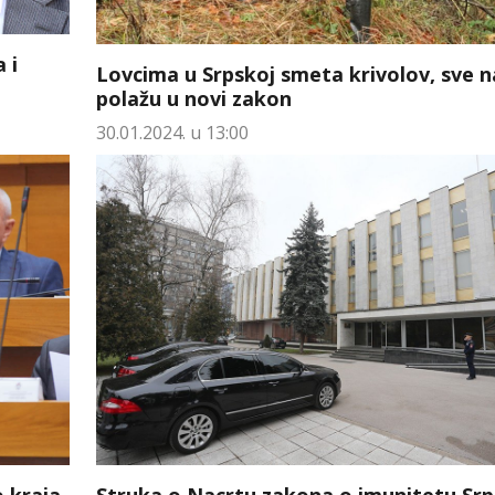
 i
Lovcima u Srpskoj smeta krivolov, sve 
polažu u novi zakon
30.01.2024. u 13:00
 kraja
Struka o Nacrtu zakona o imunitetu Srp