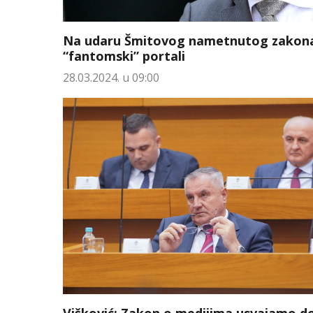
Na udaru Šmitovog nametnutog zakona
“fantomski” portali
28.03.2024. u 09:00
Višković: Zakon o medijima usvajamo do