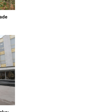
nade
ske: