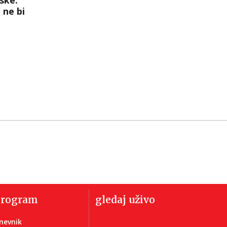
 ne bi
program
gledaj uživo
nevnik