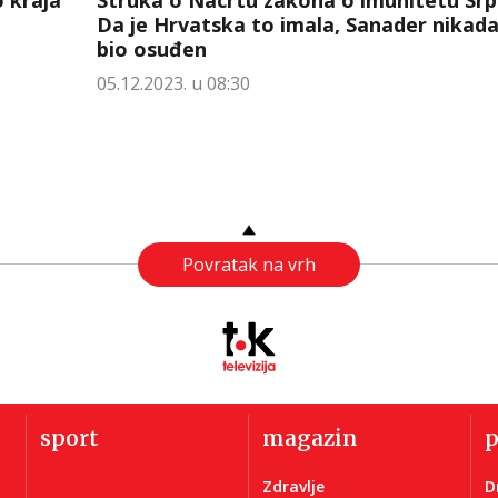
Da je Hrvatska to imala, Sanader nikada
bio osuđen
05.12.2023. u 08:30
Povratak na vrh
sport
magazin
Zdravlje
D