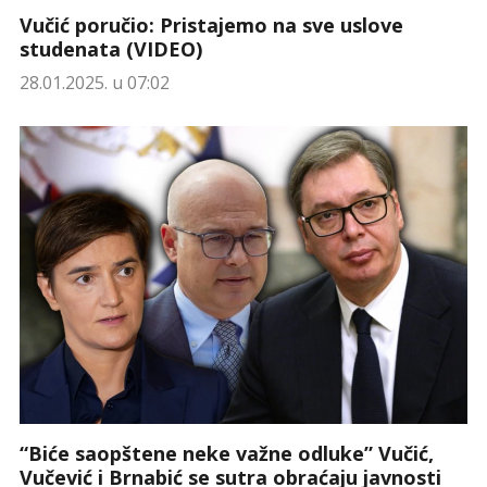
Vučić poručio: Pristajemo na sve uslove
studenata (VIDEO)
28.01.2025. u 07:02
“Biće saopštene neke važne odluke” Vučić,
Vučević i Brnabić se sutra obraćaju javnosti