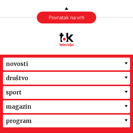
Povratak na vrh
novosti
društvo
sport
magazin
program