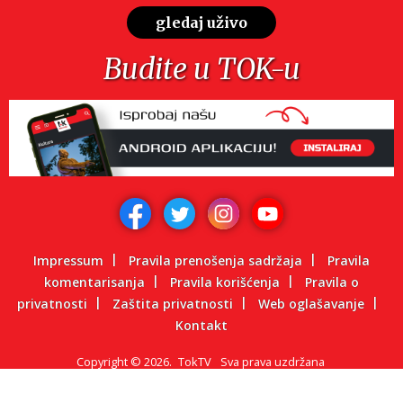
gledaj uživo
Budite u TOK-u
Impressum
Pravila prenošenja sadržaja
Pravila
komentarisanja
Pravila korišćenja
Pravila o
privatnosti
Zaštita privatnosti
Web oglašavanje
Kontakt
Copyright
©
2026.
TokTV
Sva prava uzdržana
Powered by: