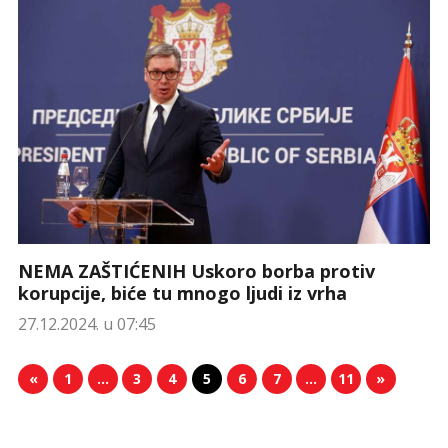
NEMA ZAŠTIĆENIH Uskoro borba protiv
korupcije, biće tu mnogo ljudi iz vrha
27.12.2024. u 07:45
«
1
…
3
4
5
6
7
…
11
»