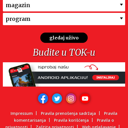
magazin
program
gledaj uživo
Budite u TOK-u
Impressum
Pravila prenošenja sadržaja
Pravila
komentarisanja
Pravila korišćenja
Pravila o
privatnosti
Zaštita privatnosti
Web oglašavanje