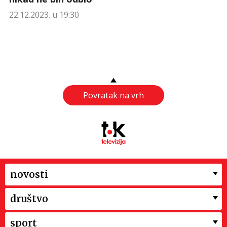
22.12.2023. u 19:30
Povratak na vrh
novosti
društvo
sport