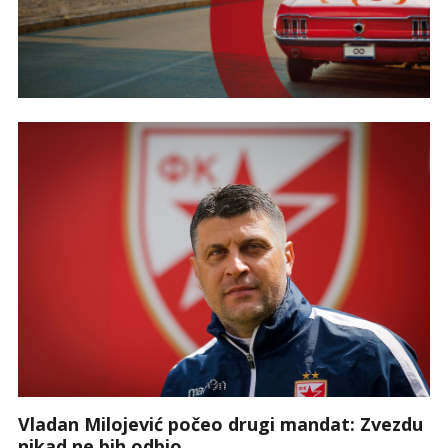
Vladan Milojević počeo drugi mandat: Zvezdu
nikad ne bih odbio