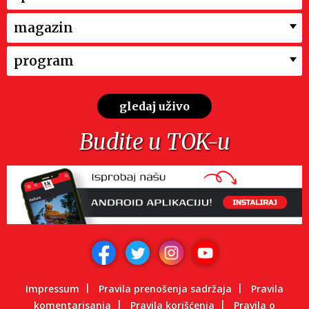
magazin
program
gledaj uživo
Budite u TOK-u
Impressum
Pravila prenošenja sadržaja
Pravila
komentarisanja
Pravila korišćenja
Pravila o