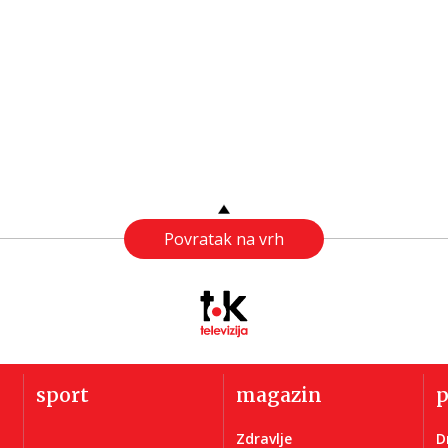
Povratak na vrh
sport
magazin
Zdravlje
D