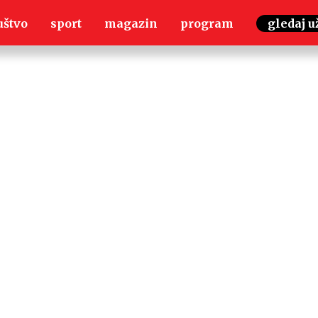
uštvo
sport
magazin
program
gledaj u