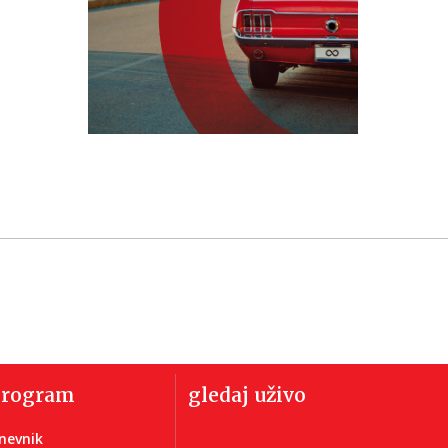
program
gledaj uživo
nevnik