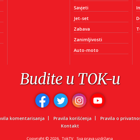
Savjeti
I
Jet-set
D
Zabava
T
Zanimljivosti
Auto-moto
Budite u TOK-u
avila komentarisanja
Pravila korišćenja
Pravila o privatno
Kontakt
Copyright
©
2026.
TokTV
Sva prava uzdržana