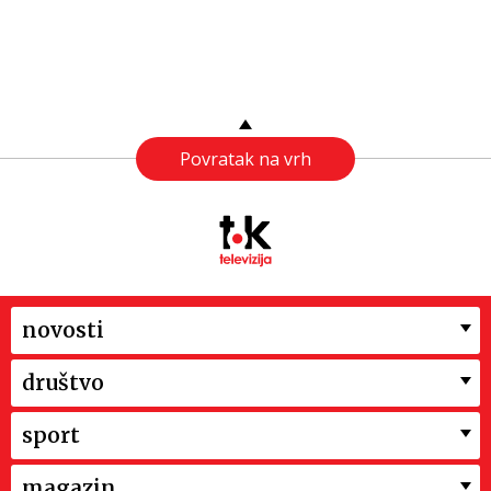
Povratak na vrh
novosti
društvo
sport
magazin