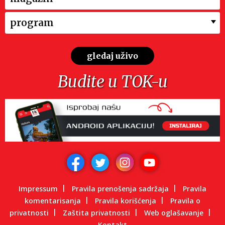
program
gledaj uživo
Budite u TOK-u
Impressum
Pravila prenošenja sadržaja
Pravila
komentarisanja
Pravila korišćenja
Pravila o
privatnosti
Zaštita privatnosti
Web oglašavanje
Kontakt