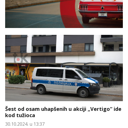
Šest od osam uhapšenih u akciji „Vertigo“ ide
kod tužioca
30.10.2024. u 13:37