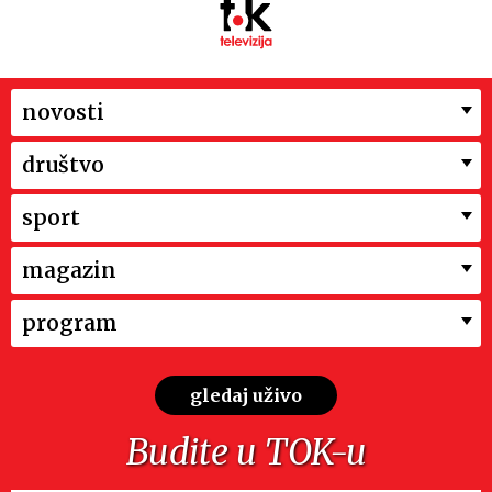
novosti
društvo
sport
magazin
program
gledaj uživo
Budite u TOK-u