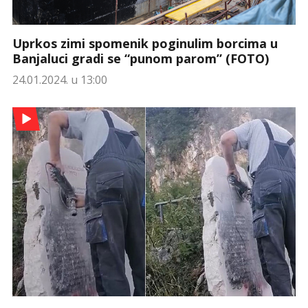
Uprkos zimi spomenik poginulim borcima u
Banjaluci gradi se “punom parom” (FOTO)
24.01.2024. u 13:00