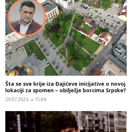
Šta se sve krije iza Đajićeve inicijative o novoj
lokaciji za spomen – obilježje borcima Srpske?
29.07.2023. u 15:04