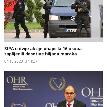
SIPA u dvije akcije uhapsila 16 osoba,
zaplijenili desetine hiljada maraka
04.10.2023. u 11:27