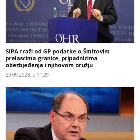
SIPA traži od GP podatke o Šmitovim
prelascima granice, pripadnicima
obezbjeđenja i njihovom oružju
29.09.2023. u 11:29