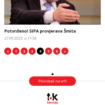
Potvrđeno! SIPA provjerava Šmita
27.09.2023. u 11:56
«
1
2
3
4
5
6
»
Povratak na vrh