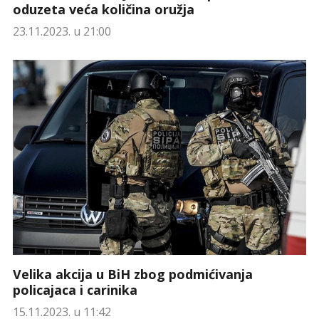
oduzeta veća količina oružja
23.11.2023. u 21:00
Velika akcija u BiH zbog podmićivanja
policajaca i carinika
15.11.2023. u 11:42