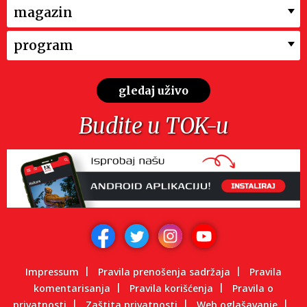
magazin
program
gledaj uživo
Budite u TOK-u
Impressum
Pravila prenošenja sadržaja
Pravila
komentarisanja
Pravila korišćenja
Pravila o
privatnosti
Zaštita privatnosti
Web oglašavanje