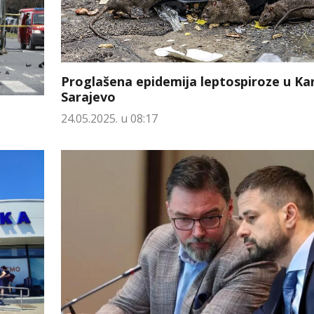
Proglašena epidemija leptospiroze u K
Sarajevo
24.05.2025. u 08:17