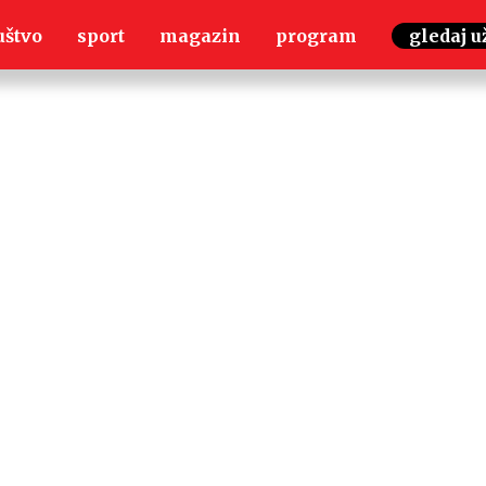
uštvo
sport
magazin
program
gledaj u