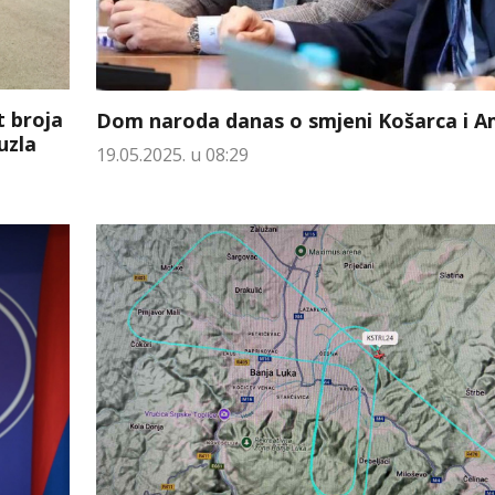
t broja
Dom naroda danas o smjeni Košarca i A
uzla
19.05.2025. u 08:29