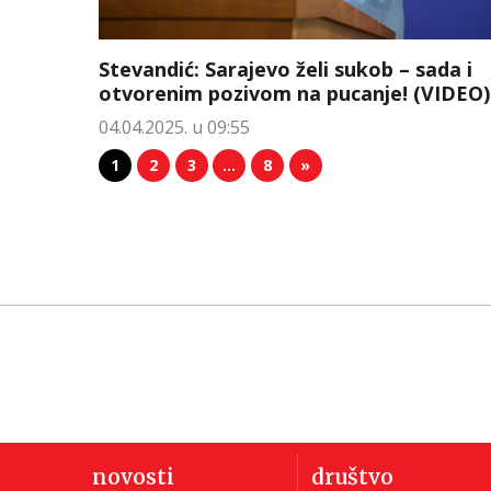
Stevandić: Sarajevo želi sukob – sada i
otvorenim pozivom na pucanje! (VIDEO)
04.04.2025. u 09:55
1
2
3
…
8
»
novosti
društvo