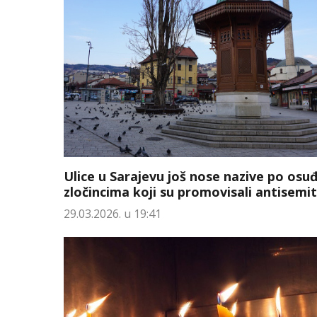
Ulice u Sarajevu još nose nazive po os
zločincima koji su promovisali antisemi
29.03.2026. u 19:41