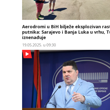
Aerodromi u BiH bilježe eksplozivan ras
putnika: Sarajevo i Banja Luka u vrhu, T
iznenađuje
19.05.2025. u 09:30