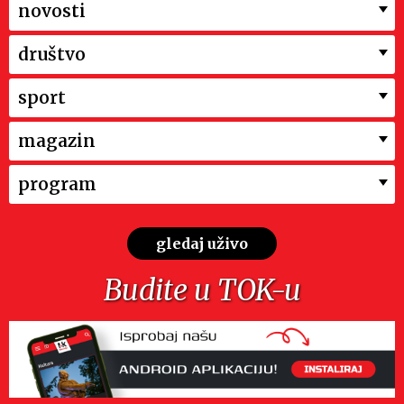
novosti
društvo
sport
magazin
program
gledaj uživo
Budite u TOK-u