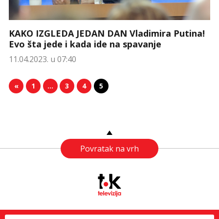
KAKO IZGLEDA JEDAN DAN Vladimira Putina!
Evo šta jede i kada ide na spavanje
11.04.2023. u 07:40
«
1
…
3
4
5
Povratak na vrh