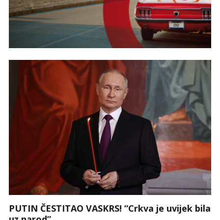
PUTIN ČESTITAO VASKRS! “Crkva je uvijek bila
uz narod”