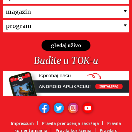
magazin
program
gledaj uživo
Budite u TOK-u
Impressum
Pravila prenošenja sadržaja
Pravila
komentarisanja
Pravila korišćenja
Pravila o