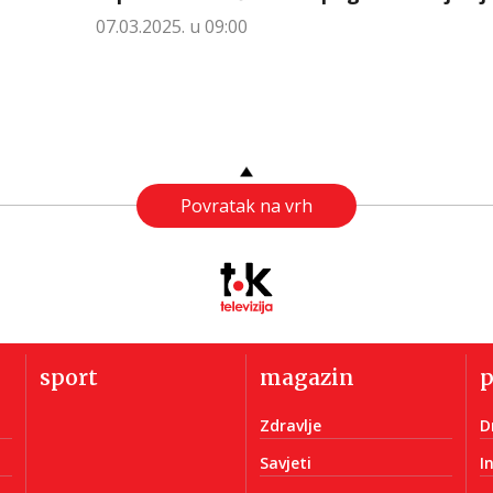
07.03.2025. u 09:00
Povratak na vrh
sport
magazin
Zdravlje
D
Savjeti
I