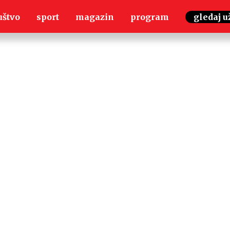
uštvo
sport
magazin
program
gledaj u