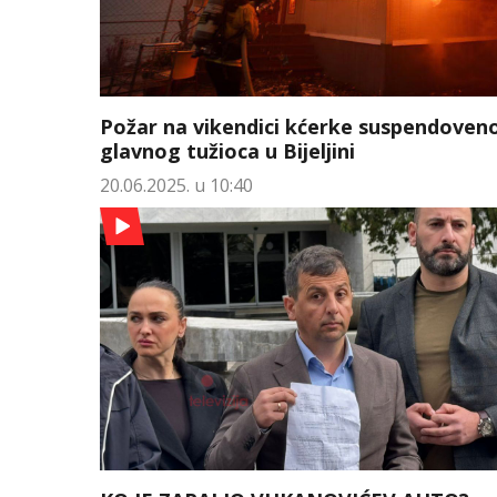
Požar na vikendici kćerke suspendoven
glavnog tužioca u Bijeljini
20.06.2025. u 10:40