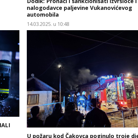
Dodik: Pronaći i sankcionisati izvršioce i
nalogodavce paljevine Vukanovićevog
automobila
14.03.2025. u 10:48
MALI
U požaru kod Čakovca poginulo troje dj