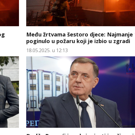
og
Među žrtvama šestoro djece: Najmanje 1
poginulo u požaru koji je izbio u zgradi
18.05.2025. u 12:13