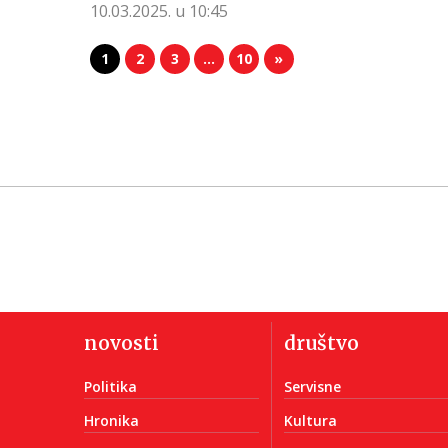
10.03.2025. u 10:45
1
2
3
…
10
»
novosti
društvo
Politika
Servisne
Hronika
Kultura