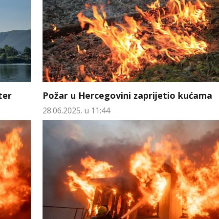
ter
Požar u Hercegovini zaprijetio kućama
28.06.2025. u 11:44