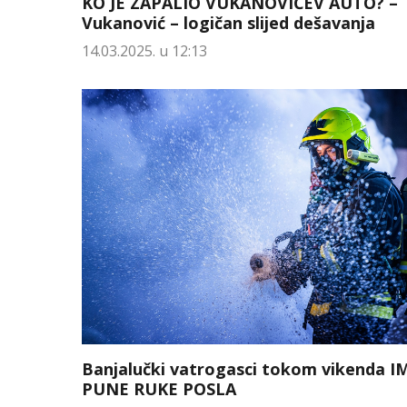
KO JE ZAPALIO VUKANOVIĆEV AUTO? –
Vukanović – logičan slijed dešavanja
14.03.2025. u 12:13
Banjalučki vatrogasci tokom vikenda I
PUNE RUKE POSLA