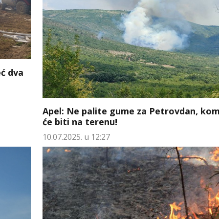
eć dva
Apel: Ne palite gume za Petrovdan, kom
će biti na terenu!
10.07.2025. u 12:27