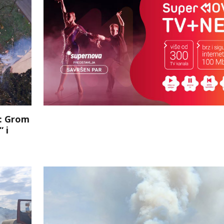
: Grom
 i