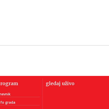
program
gledaj uživo
nevnik
nfo grada