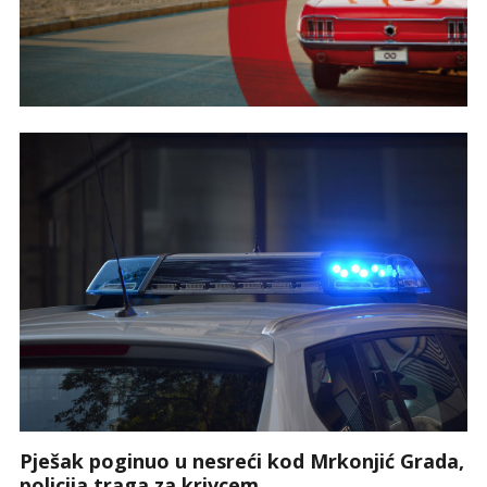
Pješak poginuo u nesreći kod Mrkonjić Grada,
policija traga za krivcem