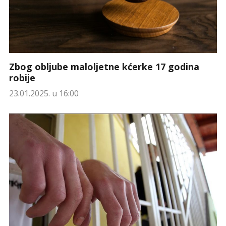
Zbog obljube maloljetne kćerke 17 godina
robije
23.01.2025. u 16:00