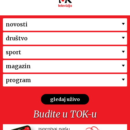
novosti
društvo
sport
magazin
program
gledaj uživo
Budite u TOK-u