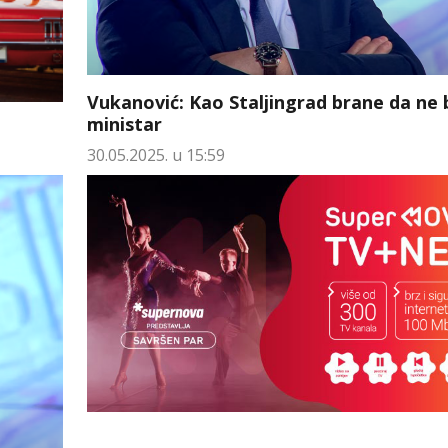
Vukanović: Kao Staljingrad brane da ne
ministar
30.05.2025. u 15:59