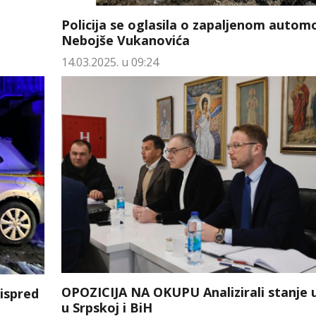
Policija se oglasila o zapaljenom autom
Nebojše Vukanovića
14.03.2025. u 09:24
OPOZICIJA NA OKUPU Analizirali stanje u
ispred
u Srpskoj i BiH