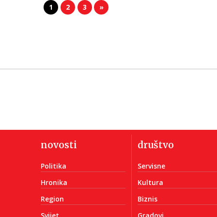
1
2
3
»
novosti
društvo
Politika
Servisne
Hronika
Kultura
Region
Biznis
Svijet
Gradovi