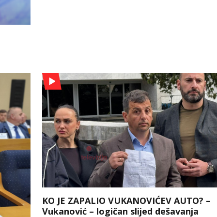
KO JE ZAPALIO VUKANOVIĆEV AUTO? –
Vukanović – logičan slijed dešavanja