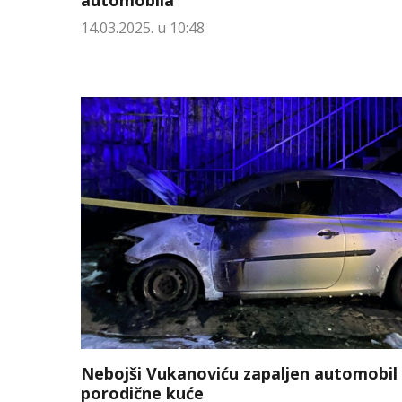
automobila
14.03.2025. u 10:48
Nebojši Vukanoviću zapaljen automobil 
porodične kuće