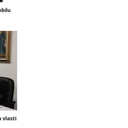
obilu
 vlasti