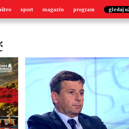
uštvo
sport
magazin
program
gledaj u
ć