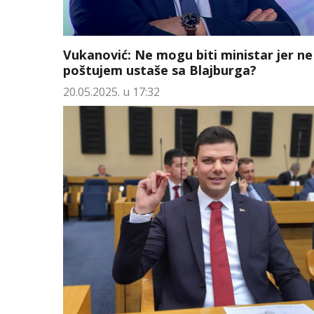
Vukanović: Ne mogu biti ministar jer ne
poštujem ustaše sa Blajburga?
20.05.2025. u 17:32