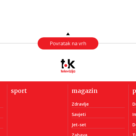
Povratak na vrh
sport
magazin
Zdravlje
D
Savjeti
I
Jet-set
D
Zabava
T