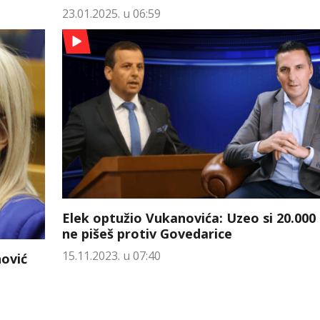
23.01.2025. u 06:59
Еlek optužio Vukanovića: Uzeo si 20.000
ne pišeš protiv Govedarice
15.11.2023. u 07:40
nović