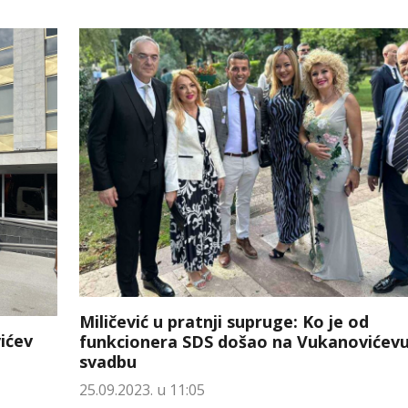
Miličević u pratnji supruge: Ko je od
ićev
funkcionera SDS došao na Vukanovićev
svadbu
25.09.2023. u 11:05