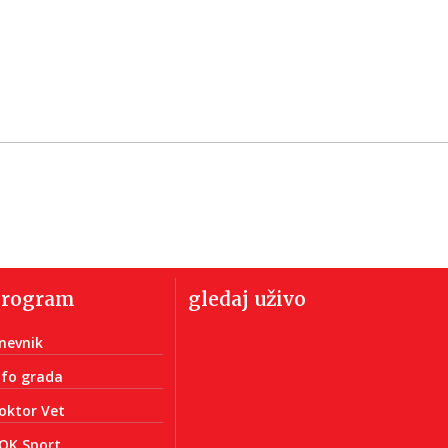
program
gledaj uživo
nevnik
nfo grada
oktor Vet
OK Sport