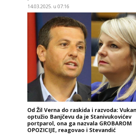
14.03.2025. u 07:16
Od Žil Verna do raskida i razvoda: Vuka
optužio Banjčevu da je Stanivukovićev
portparol, ona ga nazvala GROBAROM
OPOZICIJE, reagovao i Stevandić