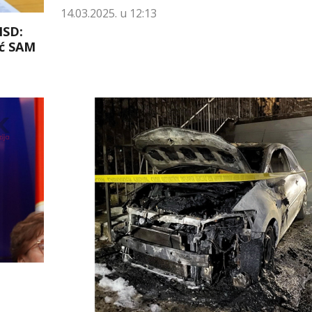
14.03.2025. u 12:13
NSD:
ić SAM