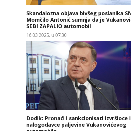
Skandalozna objava bivšeg poslanika S
Momčilo Antonić sumnja da je Vukanov
SEBI ZAPALIO automobil
16.03.2025. u 07:30
Dodik: Pronaći i sankcionisati izvršioce i
nalogodavce paljevine Vukanovićevog