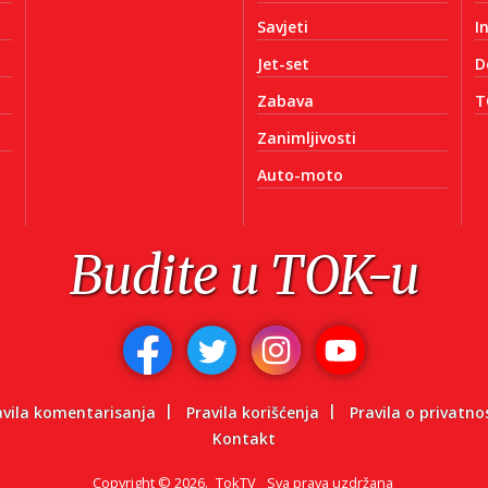
Savjeti
I
Jet-set
D
Zabava
T
Zanimljivosti
Auto-moto
Budite u TOK-u
avila komentarisanja
Pravila korišćenja
Pravila o privatno
Kontakt
Copyright
©
2026.
TokTV
Sva prava uzdržana