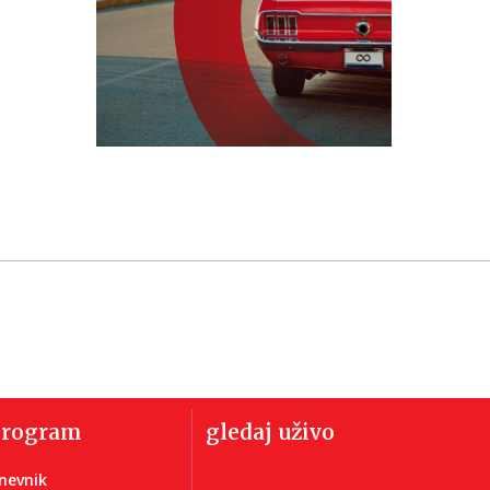
program
gledaj uživo
nevnik