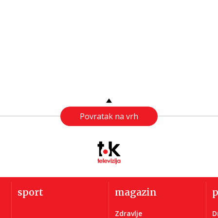
Povratak na vrh
sport
magazin
Zdravlje
D