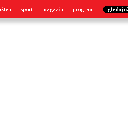
uštvo
sport
magazin
program
gledaj u