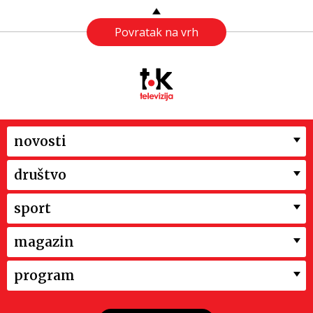
Povratak na vrh
novosti
društvo
sport
magazin
program