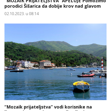
“MOZAIK PRIJATELJSTVA” APELUJE Pomozimo
porodici Šišarica da dobije krov nad glavom
02.10.2023. u 08:14
“Mozaik prijateljstva” vodi korisnike na