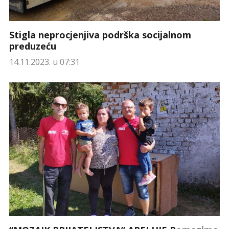
Stigla neprocjenjiva podrška socijalnom
preduzeću
14.11.2023. u 07:31