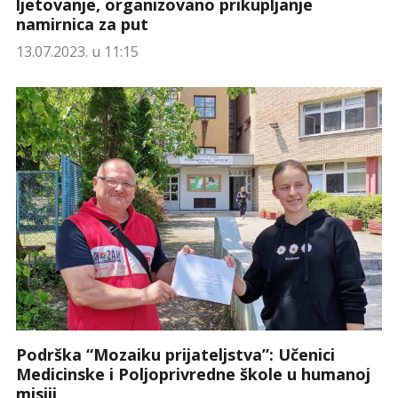
ljetovanje, organizovano prikupljanje
namirnica za put
13.07.2023. u 11:15
Podrška “Mozaiku prijateljstva”: Učenici
Medicinske i Poljoprivredne škole u humanoj
misiji