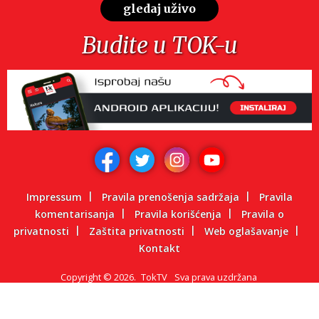
gledaj uživo
Budite u TOK-u
Impressum
Pravila prenošenja sadržaja
Pravila
komentarisanja
Pravila korišćenja
Pravila o
privatnosti
Zaštita privatnosti
Web oglašavanje
Kontakt
Copyright
©
2026.
TokTV
Sva prava uzdržana
Powered by: