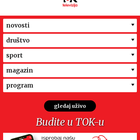
novosti
društvo
sport
magazin
program
gledaj uživo
Budite u TOK-u