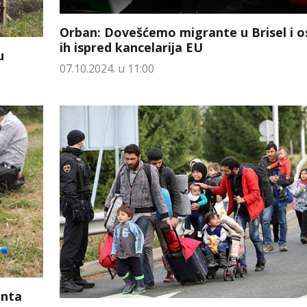
Orban: Dovešćemo migrante u Brisel i os
ih ispred kancelarija EU
u
07.10.2024. u 11:00
anta