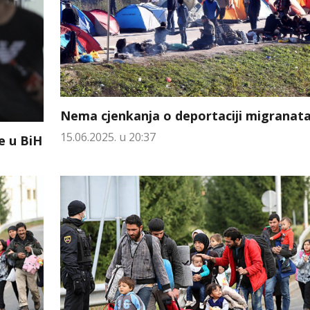
Nema cjenkanja o deportaciji migranat
15.06.2025. u 20:37
e u BiH