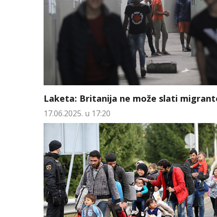
Laketa: Britanija ne može slati migrant
17.06.2025. u 17:20