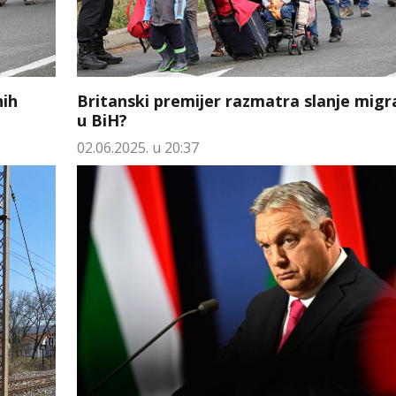
nih
Britanski premijer razmatra slanje mig
u BiH?
02.06.2025. u 20:37