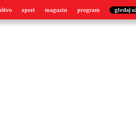
uštvo
sport
magazin
program
gledaj u