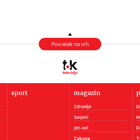
Povratak na vrh
sport
magazin
Zdravlje
D
Savjeti
I
Jet-set
D
Zabava
T