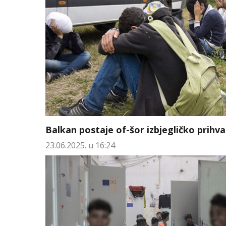
Balkan postaje of-šor izbjegličko prihvat
23.06.2025. u 16:24