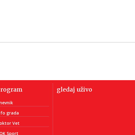
program
gledaj uživo
nevnik
nfo grada
oktor Vet
OK Sport