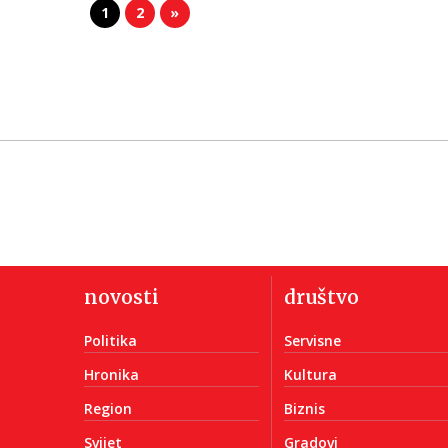
1
2
»
novosti
društvo
Politika
Servisne
Hronika
Kultura
Region
Biznis
Svijet
Gradovi