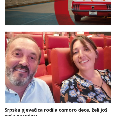
Srpska pjevačica rodila osmoro dece, želi još
veću porodicu