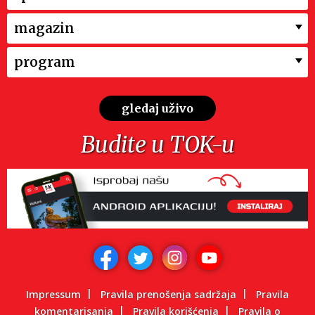
magazin
program
gledaj uživo
Budite u TOK-u
Impressum
Pravila prenošenja sadržaja
Pravila
komentarisanja
Pravila korišćenja
Pravila o