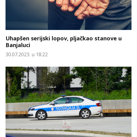
Uhapšen serijski lopov, pljačkao stanove u
Banjaluci
30.07.2023. u 18:22