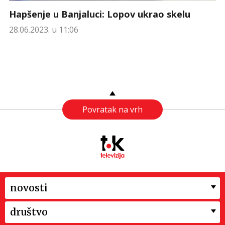
Hapšenje u Banjaluci: Lopov ukrao skelu
28.06.2023. u 11:06
Povratak na vrh
novosti
društvo