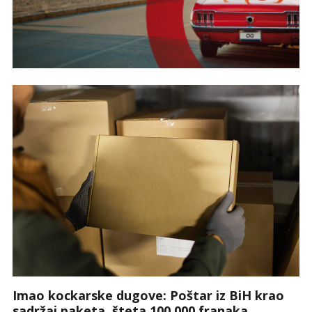
Imao kockarske dugove: Poštar iz BiH krao
sadržaj paketa, šteta 100.000 franaka