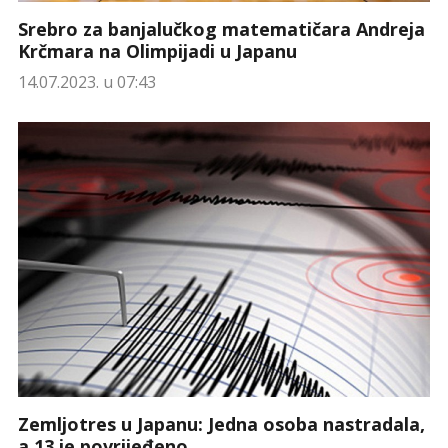
Srebro za banjalučkog matematičara Andreja
Krčmara na Olimpijadi u Japanu
14.07.2023. u 07:43
Zemljotres u Јapanu: Јedna osoba nastradala,
a 13 je povrijeđeno