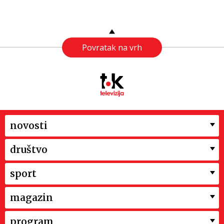
Povratak na vrh
novosti
društvo
sport
magazin
program