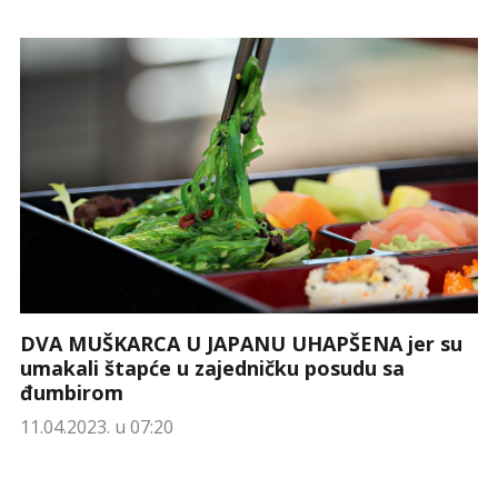
DVA MUŠKARCA U JAPANU UHAPŠENA jer su
umakali štapće u zajedničku posudu sa
đumbirom
11.04.2023. u 07:20