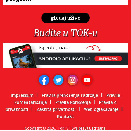
gledaj uživo
Budite u TOK-u
Impressum
Pravila prenošenja sadržaja
Pravila
komentarisanja
Pravila korišćenja
Pravila o
privatnosti
Zaštita privatnosti
Web oglašavanje
Kontakt
Copyright
©
2026.
TokTV
Sva prava uzdržana